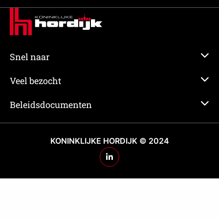
Snel naar
Veel bezocht
Beleidsdocumenten
KONINKLIJKE HORDIJK © 2024
Ga
naar
Hordijk's
LinkedIn
pagina