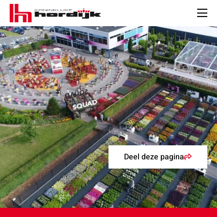
Koninklijke
Hordijk
Men
Deel deze pagina