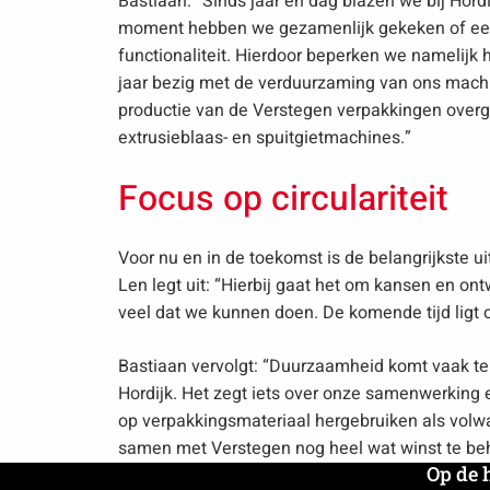
Bastiaan: “Sinds jaar en dag blazen we bij Hor
moment hebben we gezamenlijk gekeken of een
functionaliteit. Hierdoor beperken we namelijk 
jaar bezig met de verduurzaming van ons machin
productie van de Verstegen verpakkingen overg
extrusieblaas- en spuitgietmachines.”
Focus op circulariteit
Voor nu en in de toekomst is de belangrijkste uit
Len legt uit: “Hierbij gaat het om kansen en ontw
veel dat we kunnen doen. De komende tijd ligt o
Bastiaan vervolgt: “Duurzaamheid komt vaak ter
Hordijk. Het zegt iets over onze samenwerking e
op verpakkingsmateriaal hergebruiken als volwa
samen met Verstegen nog heel wat winst te be
Op de 