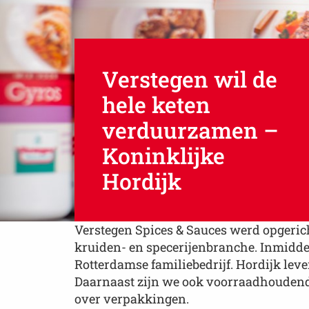
Verstegen wil de
hele keten
verduurzamen –
Koninklijke
Hordijk
Verstegen Spices & Sauces werd opgericht 
kruiden- en specerijenbranche. Inmiddels
Rotterdamse familiebedrijf. Hordijk leve
Daarnaast zijn we ook voorraadhoudend, 
over verpakkingen.