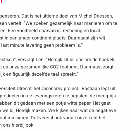
n
enseren. Dat is het ultieme doel van Michel Driessen,
aan vertelt: “We zoeken gezamelijk naar manieren om te
en. Een voorbeeld daarvan is reshoring en local
t in een ander continent plaats. Daarnaast zijn wij
ast minute levering geen probleem is.”
astisch”, vervolgt Len. “Hordijk zit bij ons om de hoek Bij
t op onze gezamenlijke CO2-footprint. Daarnaast zorgt
ijk en figuurlijk dezelfde taal spreekt.”
rsiteit Utrecht, het Oiconomy project. Bastiaan legt uit:
producten in de leveringsketen te bepalen: de meerprijs
ebben dit gedaan met een potje witte peper. Het gaat
e we bij Hordijk maken. We kijken naar wat de negatieve
optimaliseren. Dat vereist ook vanuit onze kant het
n ons hierbij ook.