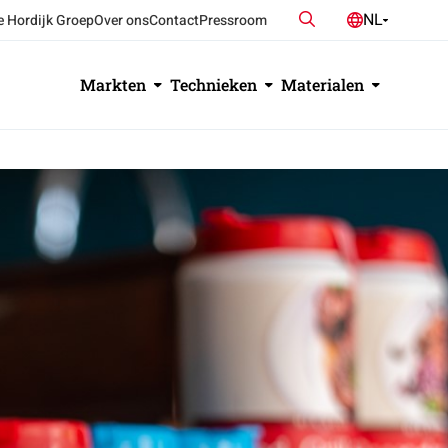
Zoeken
NL
e Hordijk Groep
Over ons
Contact
Pressroom
DE
EN
Markten
Technieken
Materialen