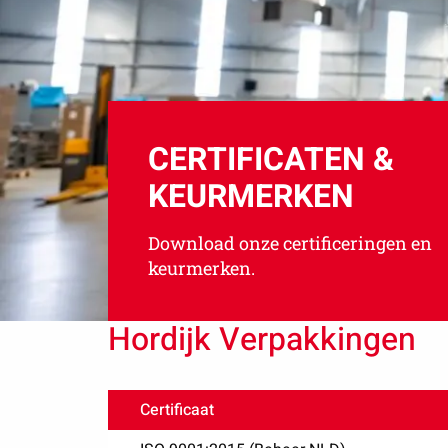
CERTIFICATEN &
KEURMERKEN
Download onze certificeringen en
keurmerken.
Hordijk Verpakkingen
Certificaat