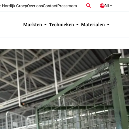
Zoeken
NL
e Hordijk Groep
Over ons
Contact
Pressroom
DE
EN
Markten
Technieken
Materialen