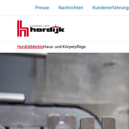
Presse
Nachrichten
Kundenerfahrung
Koninklijke
Menu
Hordijk
–
DE
Hordijk
Märkte
Haus- und Körperpflege