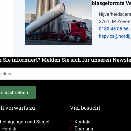
blasgeformte 
Nijverheidscen
2761 JP Zeven
Call
0180 45 06 66
0180
Email
hspv.cs@hordij
45
hspv.cs@hordij
06
66
n Sie informiert? Melden Sie sich für unseren Newsle
es
ich)
 einschreiben
ll vorwärts zu
Viel besucht
heinigungen und Siegel
Kontakt
 Hordijk
Über uns