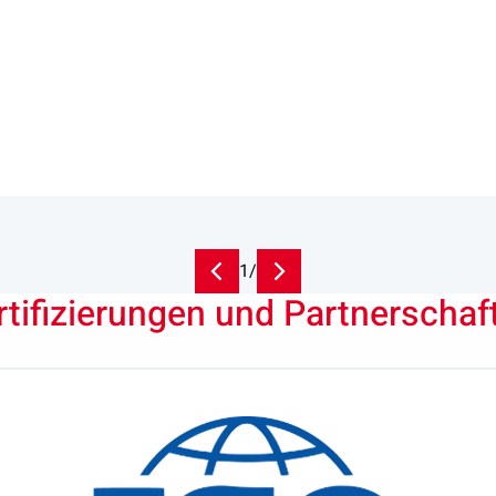
lse, Co-founder Seepje
1
/
rtifizierungen und Partnerschaf