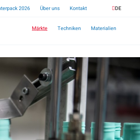
Suche
nterpack 2026
Über uns
Kontakt
DE
NL
EN
Märkte
Techniken
Materialien