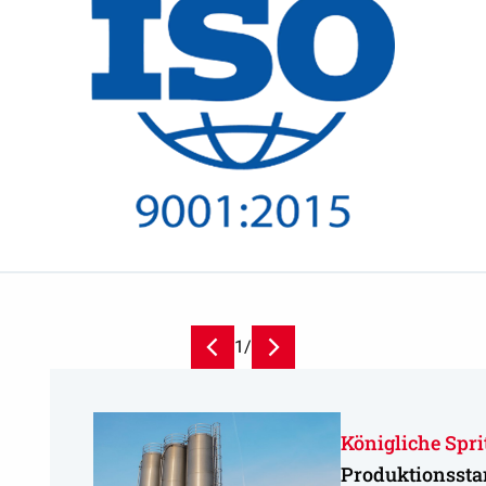
1
/
Königliche Spr
Produktionssta