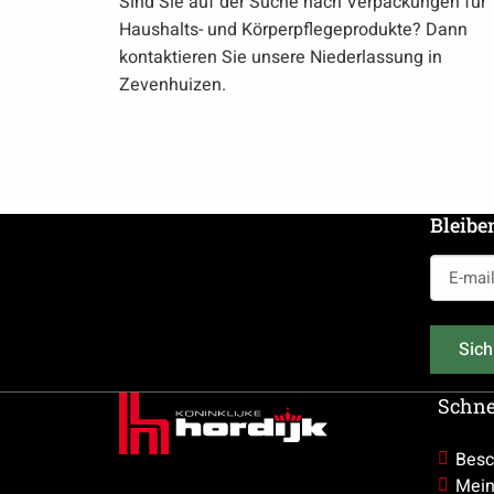
Sind Sie auf der Suche nach Verpackungen für
Haushalts- und Körperpflegeprodukte? Dann
kontaktieren Sie unsere Niederlassung in
Zevenhuizen.
Bleibe
E-
mailadr
(erforderl
Sich
Schne
Besc
Mein