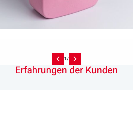
1
/
Erfahrungen der Kunden
gabe von Seepje war klar: eine 
yceltem HDPE herzustellen.