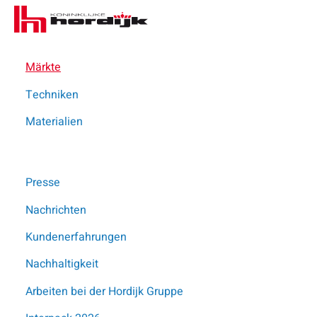
Koninklijke
Me
Hordijk
–
DE
Märkte
Techniken
Materialien
Presse
Nachrichten
Diese Seite teilen
Kundenerfahrungen
Nachhaltigkeit
Arbeiten bei der Hordijk Gruppe