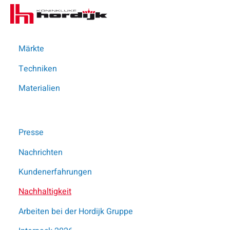
Koninklijke
Me
Hordijk
–
DE
Märkte
Techniken
Materialien
Presse
Play video
Video
Nachrichten
opens
Diese Seite teilen
Kundenerfahrungen
in
popup
Nachhaltigkeit
Arbeiten bei der Hordijk Gruppe