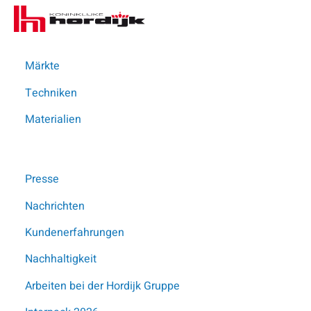
Koninklijke
Me
Hordijk
–
DE
Märkte
Techniken
Materialien
Presse
Diese Seite teilen
Nachrichten
Kundenerfahrungen
Nachhaltigkeit
Published on: 13-03-2025
Arbeiten bei der Hordijk Gruppe
Hordijk-Produkte erfüllen die