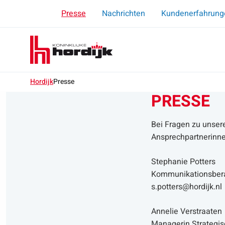
Presse
Nachrichten
Kundenerfahrung
Koninklijke
Menu
Hordijk
–
DE
Hordijk
Presse
PRESSE
Bei Fragen zu unser
Ansprechpartnerinne
Stephanie Potters
Kommunikationsbera
s.potters@hordijk.nl
Annelie Verstraaten
Managerin Strategis