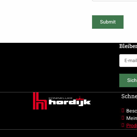
Submit
Bleibe
E-
mailadr
(erforderl
Sich
Schne
Besc
Mein
Prod