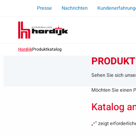
Presse
Nachrichten
Kundenerfahrung
Koninklijke
Menu
Hordijk
–
DE
Hordijk
Produktkatalog
PRODUKT
Sehen Sie sich unse
Möchten Sie einen P
Katalog a
„
“ zeigt erforderlic
*