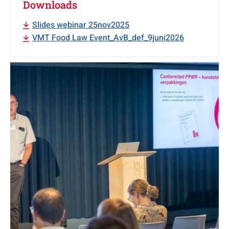
Downloads
Slides webinar 25nov2025
VMT Food Law Event_AvB_def_9juni2026