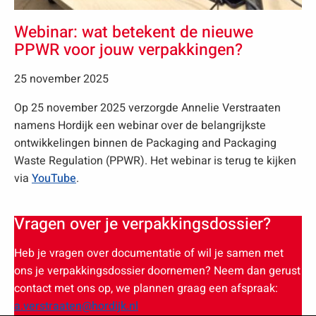
Webinar: wat betekent de nieuwe
PPWR voor jouw verpakkingen?
25 november 2025
Op 25 november 2025 verzorgde Annelie Verstraaten
namens Hordijk een webinar over de belangrijkste
ontwikkelingen binnen de Packaging and Packaging
Waste Regulation (PPWR). Het webinar is terug te kijken
via
YouTube
.
Vragen over je verpakkingsdossier?
Heb je vragen over documentatie of wil je samen met
ons je verpakkingsdossier doornemen? Neem dan gerust
contact met ons op, we plannen graag een afspraak:
a.verstraaten@hordijk.nl