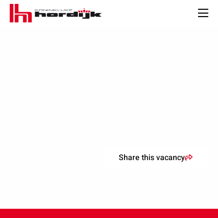
Koninklijke
Hordijk
Men
–
EN
Share this vacancy