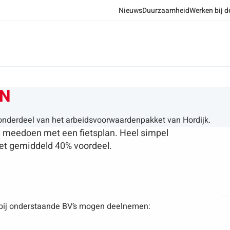
Nieuws
Duurzaamheid
Werken bij d
AN
 onderdeel van het arbeidsvoorwaardenpakket van Hordijk.
l meedoen met een fietsplan. Heel simpel
met gemiddeld 40% voordeel.
bij onderstaande BV’s mogen deelnemen: