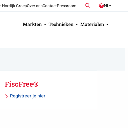
Zoeken
NL
e Hordijk Groep
Over ons
Contact
Pressroom
DE
EN
Markten
Technieken
Materialen
FiscFree®
Registreer je hier