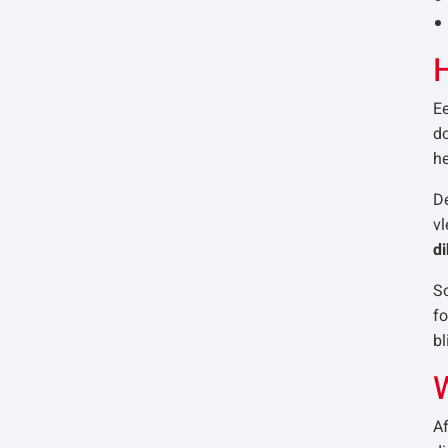
H
Ee
do
h
De
vl
di
So
fo
bl
Af