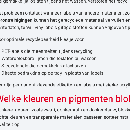
e gemakkelijk loslaten tijdens het wassen, verstoren het recyc
t probleem ontstaat wanneer labels van andere materialen, zoal
erontreinigingen
kunnen het gerecyclede materiaal vervuilen en
hterlaten, terwijl vinyllabels giftige stoffen kunnen vrijgeven ti
or optimale recyclebaarheid kies je voor:
PET-labels die meesmelten tijdens recycling
Wateroplosbare lijmen die loslaten bij wassen
Sleevelabels die gemakkelijk afschuiven
Directe bedrukking op de tray in plaats van labels
rmijd permanent klevende etiketten en labels met sterke acrylli
Welke kleuren en pigmenten blo
onkere kleuren, zoals zwart, donkerbruin en donkerblauw, blok
chte kleuren en transparante materialen passeren sorteerinsta
aliteit op.