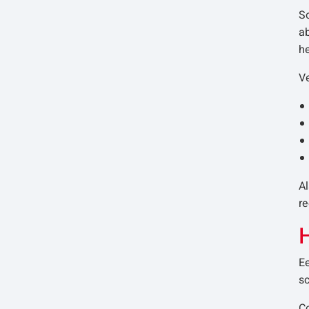
So
ab
he
Ve
Al
re
H
E
s
C