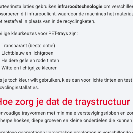
rteerinstallaties gebruiken
infraroodtechnologie
om verschille
sorberen dit infraroodlicht, waardoor de machines het materiaa
t restafval in plaats van in de recyclingketen.
ilige kleurkeuzes voor PET-trays zijn:
Transparant (beste optie)
Lichtblauw en lichtgroen
Heldere gele en rode tinten
Witte en lichtgrijze kleuren
s je toch kleur wilt gebruiken, kies dan voor lichte tinten en tes
cyclinginstallaties.
oe zorg je dat de traystructuur r
envoudige trayvormen met minimale verstevigingsribben en zon
cherpe hoeken, diepe groeven en kleine onderdelen die kunnen 
omplexe geometrieën veroorzaken problemen in verschillende s