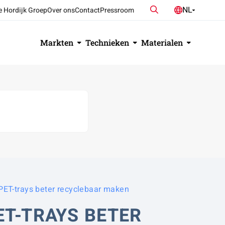
Zoeken
NL
e Hordijk Groep
Over ons
Contact
Pressroom
DE
EN
Markten
Technieken
Materialen
PET-trays beter recyclebaar maken
ET-TRAYS BETER