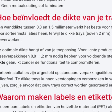
Geen metaalcoatings of laminaten
oe beïnvloedt de dikte van je t
n wanddikte tussen 0,3 en 1,5 millimeter werkt het beste voor
or sorteerinstallaties heen, terwijl te dikke trays (boven 2 m
erverwerken.
 optimale dikte hangt af van je toepassing. Voor lichte producte
eesverpakkingen 0,8–1,2 mm nodig hebben voor voldoende sterk
kte
gebruikt zonder de functionaliteit te compromitteren.
rteerinstallaties zijn afgesteld op standaard verpakkingsdikte
lieafval. Te dikke trays kunnen verstoppingen veroorzaken in v
ijven, zorg je ervoor dat jouw trays correct worden gesorteerd e
Waarom maken labels en etikette
neembare labels en etiketten van hetzelfde materiaal (PET) al