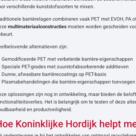
or verschillende kunststofsoorten te mixen.
aditionele barrièrelagen combineren vaak PET met EVOH, PA of
eze
multimateriaalconstructies
moeten worden gescheiden voorda
beurt.
elbelovende alternatieven zijn:
Gemodificeerde PET met verbeterde barrière-eigenschappen
Speciale PET-grades met zuurstofabsorberende additieven
Dunne, afwasbare barrièrecoatings op PET-basis
Plasmabehandelingen die barrière-eigenschappen toevoegen
ze oplossingen zijn nog in ontwikkeling, maar bieden de belof
nctionaliteitsverlies. Het is belangrijk om te testen of deze al
oudbaarheid en productveiligheid.
oe Koninklijke Hordijk helpt me
j ondersteunen je bij het ontwikkelen van optimaal recyclebare