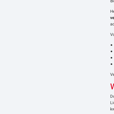
di
He
v
ac
Vo
Ve
D
Li
kw