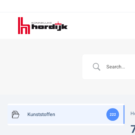
Koninklijke
Hordijk
H
Kunststoffen
222