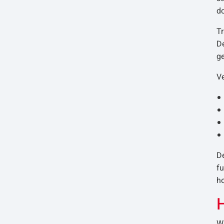
do
Tr
D
ge
Ve
De
fu
h
H
Wi