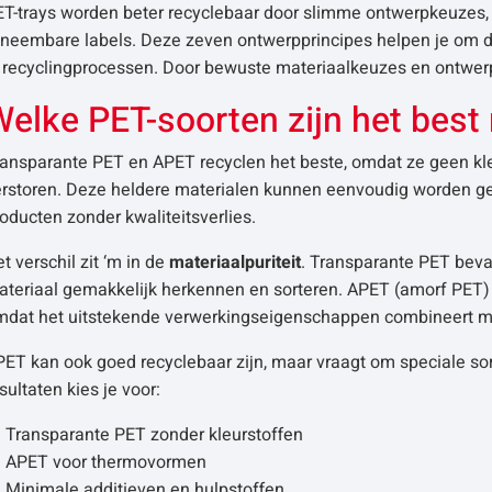
ET-trays worden beter recyclebaar door slimme ontwerpkeuzes, 
fneembare labels. Deze zeven ontwerpprincipes helpen je om
n recyclingprocessen. Door bewuste materiaalkeuzes en ontwerp
elke PET-soorten zijn het best
ransparante PET en APET recyclen het beste, omdat ze geen kl
erstoren. Deze heldere materialen kunnen eenvoudig worden g
oducten zonder kwaliteitsverlies.
t verschil zit ‘m in de
materiaalpuriteit
. Transparante PET beva
teriaal gemakkelijk herkennen en sorteren. APET (amorf PET) 
mdat het uitstekende verwerkingseigenschappen combineert me
ET kan ook goed recyclebaar zijn, maar vraagt om speciale sort
sultaten kies je voor:
Transparante PET zonder kleurstoffen
APET voor thermovormen
Minimale additieven en hulpstoffen