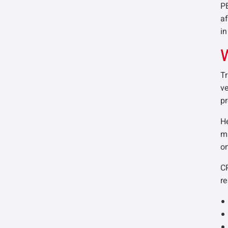
P
a
i
W
T
v
pr
He
ma
o
CP
re