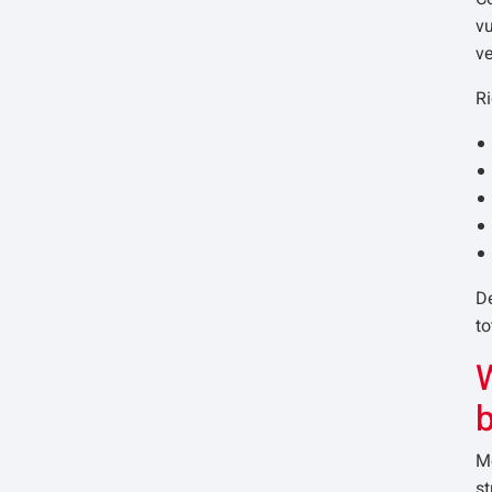
vu
ve
Ri
De
to
W
b
M
s