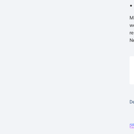
Me
w
re
N
De