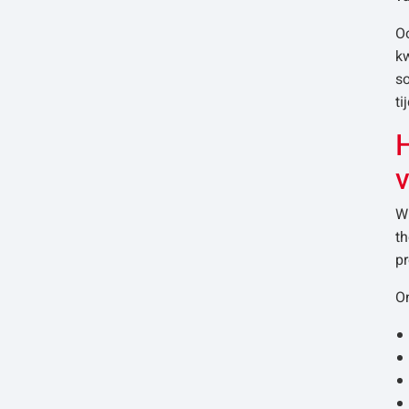
Oo
kw
so
ti
H
Wi
th
pr
O