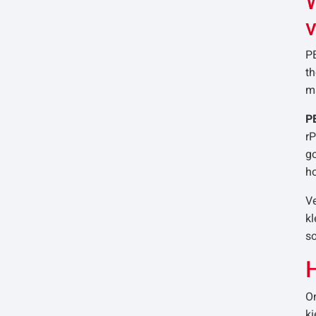
W
P
t
ma
P
r
go
h
Ve
kl
so
H
O
ki