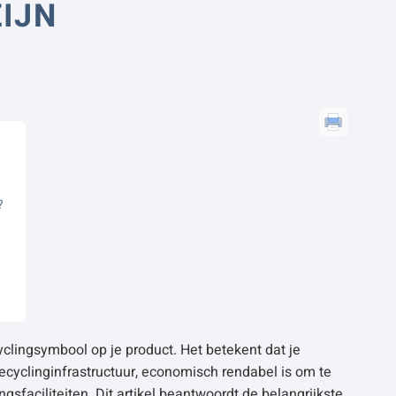
ZIJN
?
yclingsymbool op je product. Het betekent dat je
ecyclinginfrastructuur, economisch rendabel is om te
gsfaciliteiten. Dit artikel beantwoordt de belangrijkste