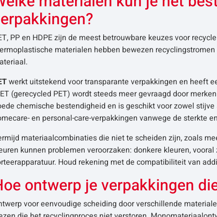
elke materialen kun je het bes
verpakkingen?
ET, PP en HDPE zijn de meest betrouwbare keuzes voor recycle
hermoplastische materialen hebben bewezen recyclingstromen e
teriaal.
ET
werkt uitstekend voor transparante verpakkingen en heeft een
PET (gerecycled PET) wordt steeds meer gevraagd door merken 
ede chemische bestendigheid en is geschikt voor zowel stijve 
omecare- en personal-care-verpakkingen vanwege de sterkte e
rmijd materiaalcombinaties die niet te scheiden zijn, zoals me
euren kunnen problemen veroorzaken: donkere kleuren, vooral zw
rteerapparatuur. Houd rekening met de compatibiliteit van addi
oe ontwerp je verpakkingen die
ntwerp voor eenvoudige scheiding door verschillende material
ezen die het recyclingproces niet verstoren. Monomateriaalont