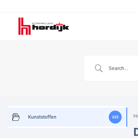
Koninklijke
Hordijk
H
Kunststoffen
222