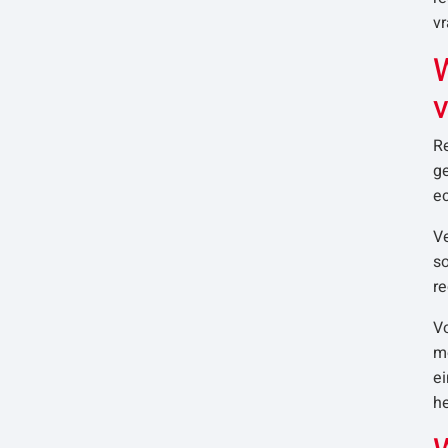
vr
W
Re
ge
e
V
so
re
Vo
mo
ei
he