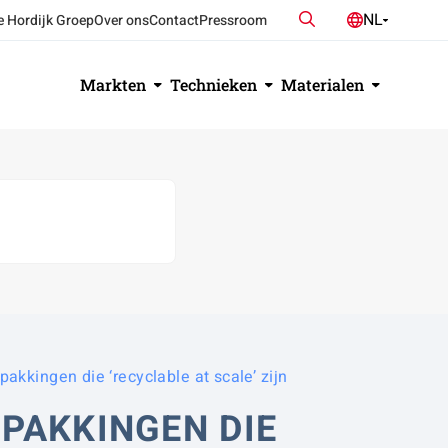
Zoeken
NL
e Hordijk Groep
Over ons
Contact
Pressroom
DE
EN
Markten
Technieken
Materialen
akkingen die ‘recyclable at scale’ zijn
PAKKINGEN DIE