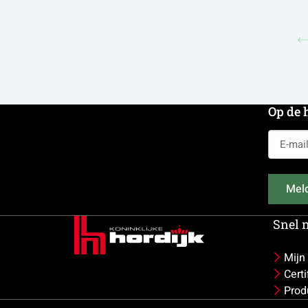
Op de 
E-
mailadr
(Vereist)
Meld
Snel 
Mijn
Cert
Prod