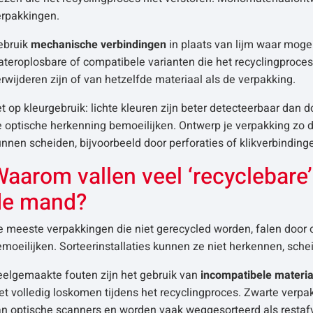
erpakkingen.
ebruik
mechanische verbindingen
in plaats van lijm waar mogeli
teroplosbare of compatibele varianten die het recyclingproces
rwijderen zijn of van hetzelfde materiaal als de verpakking.
t op kleurgebruik: lichte kleuren zijn beter detecteerbaar dan
e optische herkenning bemoeilijken. Ontwerp je verpakking zo 
nnen scheiden, bijvoorbeeld door perforaties of klikverbindin
aarom vallen veel ‘recyclebare
de mand?
e meeste verpakkingen die niet gerecycled worden, falen door 
moeilijken. Sorteerinstallaties kunnen ze niet herkennen, sche
eelgemaakte fouten zijn het gebruik van
incompatibele materi
et volledig loskomen tijdens het recyclingproces. Zwarte verpa
an optische scanners en worden vaak weggesorteerd als restafv