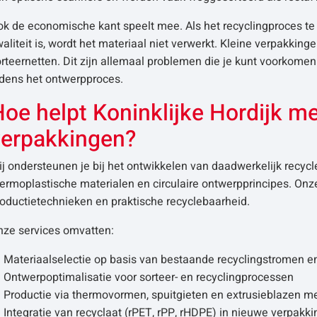
k de economische kant speelt mee. Als het recyclingproces te v
aliteit is, wordt het materiaal niet verwerkt. Kleine verpakking
rteernetten. Dit zijn allemaal problemen die je kunt voorkome
jdens het ontwerpproces.
oe helpt Koninklijke Hordijk me
verpakkingen?
j ondersteunen je bij het ontwikkelen van daadwerkelijk recyc
ermoplastische materialen en circulaire ontwerpprincipes. Onz
oductietechnieken en praktische recyclebaarheid.
nze services omvatten:
Materiaalselectie op basis van bestaande recyclingstromen en
Ontwerpoptimalisatie voor sorteer- en recyclingprocessen
Productie via thermovormen, spuitgieten en extrusieblazen 
Integratie van recyclaat (rPET, rPP, rHDPE) in nieuwe verpakk