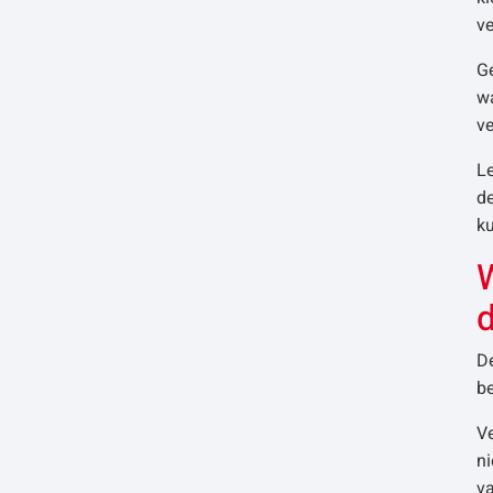
v
G
wa
ve
Le
d
ku
W
D
be
V
ni
v