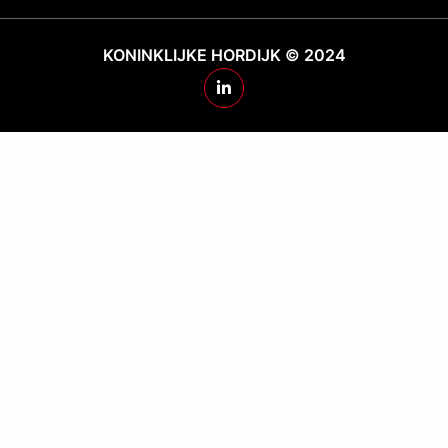
KONINKLIJKE HORDIJK © 2024
Ga
naar
Hordijk's
LinkedIn
pagina