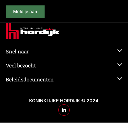
(Vereist)
Meld je aan
Snel naar
Veel bezocht
Beleidsdocumenten
KONINKLIJKE HORDIJK © 2024
Ga
naar
Hordijk's