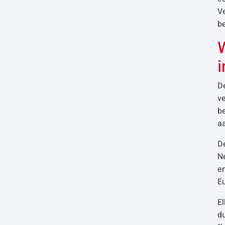
V
be
D
ve
be
aa
De
Ne
e
E
El
du