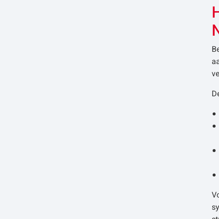
H
B
aa
ve
De
Vo
sy