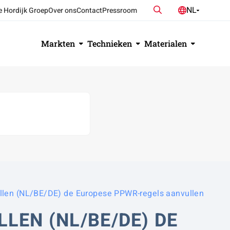
Zoeken
NL
e Hordijk Groep
Over ons
Contact
Pressroom
DE
EN
Markten
Technieken
Materialen
illen (NL/BE/DE) de Europese PPWR-regels aanvullen
LEN (NL/BE/DE) DE