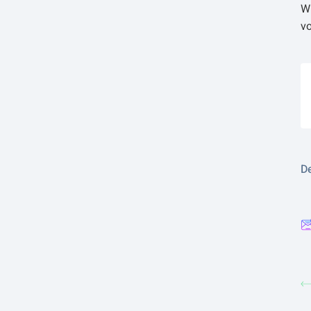
W
v
De