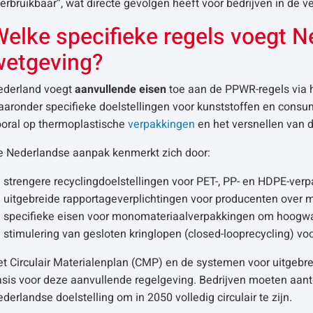
erbruikbaar”, wat directe gevolgen heeft voor bedrijven in de v
Welke specifieke regels voegt 
wetgeving?
ederland voegt
aanvullende eisen
toe aan de PPWR-regels via h
aronder specifieke doelstellingen voor kunststoffen en consu
ooral op thermoplastische
verpakkingen
en het versnellen van 
e Nederlandse aanpak kenmerkt zich door:
strengere recyclingdoelstellingen voor PET-, PP- en HDPE-ver
uitgebreide rapportageverplichtingen voor producenten over m
specifieke eisen voor monomateriaalverpakkingen om hoogwa
stimulering van gesloten kringlopen (closed-looprecycling) 
et Circulair Materialenplan (CMP) en de systemen voor uitgeb
asis voor deze aanvullende regelgeving. Bedrijven moeten aan
derlandse doelstelling om in 2050 volledig circulair te zijn.