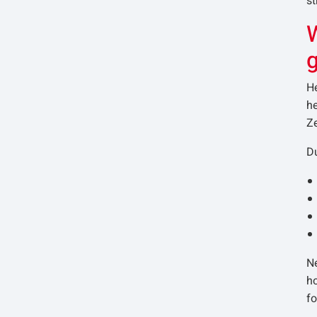
s
H
he
Ze
Du
N
ho
f