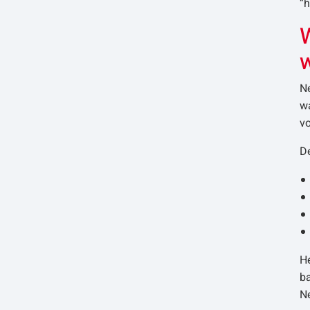
“h
N
wa
v
D
H
b
Ne