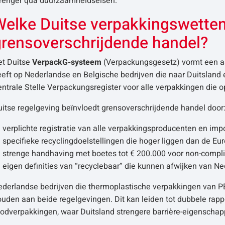
trenger qua duurzaamheidseisen.
Welke Duitse verpakkingswette
grensoverschrijdende handel?
et Duitse
VerpackG-systeem
(Verpackungsgesetz) vormt een aa
eft op Nederlandse en Belgische bedrijven die naar Duitsland ex
ntrale Stelle Verpackungsregister voor alle verpakkingen die 
itse regelgeving beïnvloedt grensoverschrijdende handel door
verplichte registratie van alle verpakkingsproducenten en impo
specifieke recyclingdoelstellingen die hoger liggen dan de
strenge handhaving met boetes tot € 200.000 voor non-compl
eigen definities van “recyclebaar” die kunnen afwijken van Ne
ederlandse bedrijven die thermoplastische verpakkingen van P
uden aan beide regelgevingen. Dit kan leiden tot dubbele rapp
oodverpakkingen, waar Duitsland strengere barrière-eigenschap