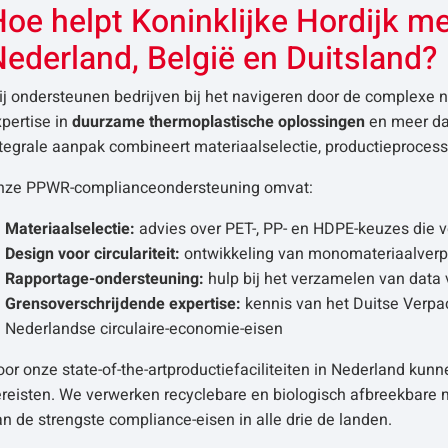
Hoe helpt Koninklijke Hordijk 
ederland, België en Duitsland?
ij ondersteunen bedrijven bij het navigeren door de complexe
pertise in
duurzame thermoplastische oplossingen
en meer dan
ntegrale aanpak combineert materiaalselectie, productieproces
nze PPWR-complianceondersteuning omvat:
Materiaalselectie:
advies over PET-, PP- en HDPE-keuzes die v
Design voor circulariteit:
ontwikkeling van monomateriaalverp
Rapportage-ondersteuning:
hulp bij het verzamelen van data 
Grensoverschrijdende expertise:
kennis van het Duitse Verpa
Nederlandse circulaire-economie-eisen
or onze state-of-the-artproductiefaciliteiten in Nederland kunn
reisten. We verwerken recyclebare en biologisch afbreekbare m
n de strengste compliance-eisen in alle drie de landen.