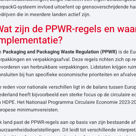
erpackG-systeem invloed uitoefent op grensoverschrijdende h
drijven die in meerdere landen actief zijn.
Wat zijn de PPWR-regels en waar
implementatie?
e
Packaging and Packaging Waste Regulation (PPWR)
is de E
rpakkingen en verpakkingsafval. Deze regels richten zich op re
vorderen van herbruikbare verpakkingen. Lidstaten krijgen rui
nsluiten bij hun specifieke economische prioriteiten en afval
 reden voor nationale verschillen ligt in de balans tussen Eu
derland heeft bijvoorbeeld een sterke focus op de circulaire 
n HDPE. Het Nationaal Programma Circulaire Economie 2023-203
uropese minimumvereisten.
k land past de PPWR-regels aan op basis van zijn bestaande af
urzaamheidsdoelstellingen. Dit leidt tot verschillende interpre