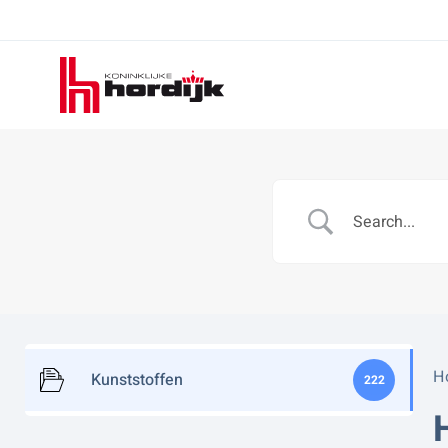
Koninklijke
Hordijk
H
Kunststoffen
222