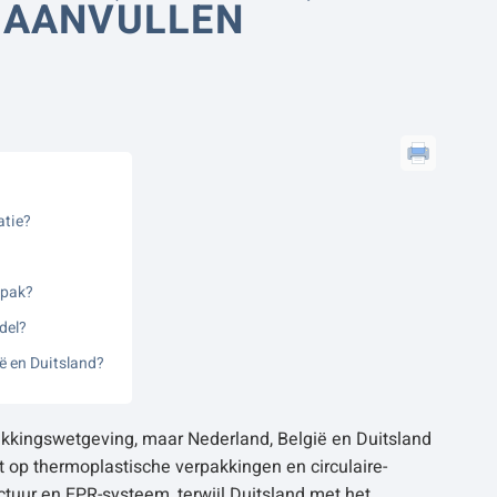
 AANVULLEN
atie?
npak?
del?
ë en Duitsland?
kingswetgeving, maar Nederland, België en Duitsland
t op thermoplastische verpakkingen en circulaire-
ctuur en EPR-systeem, terwijl Duitsland met het