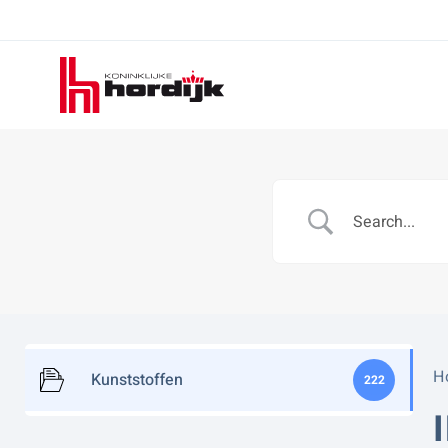
Koninklijke
Hordijk
H
Kunststoffen
222