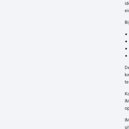
id
e
B
D
kw
te
Ko
IM
o
IM
ui