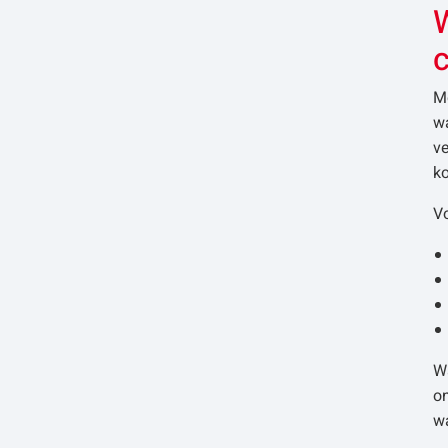
c
Mo
wa
ve
ko
Vo
Wa
o
wa