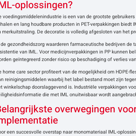
IML-oplossingen?
 voedingsmiddelenindustrie is een van de grootste gebruikers 
chalen en lang houdbare producten in PET-verpakkingen biedt I
 merkuitstraling. De decoratie is volledig afgesloten van het p
n de gezondheidszorg waarderen farmaceutische bedrijven de
esistentie van IML. Voor medicijnverpakkingen in PP kunnen b
rden geïntegreerd zonder risico op beschadiging of verlies va
e home care sector profiteert van de mogelijkheid om HDPE-fl
n reinigingsmiddelen waarbij het label bestand moet zijn tege
t winkelschap doorslaggevend is. Industriële verpakkingen voo
iligheidsinformatie die met IML onuitwisbaar wordt aangebrac
Belangrijkste overwegingen voor
implementatie
oor een succesvolle overstap naar monomateriaal IML-oplossing