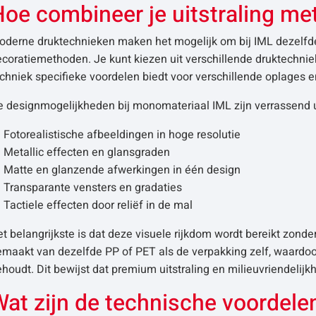
oe combineer je uitstraling me
derne druktechnieken maken het mogelijk om bij IML dezelfde vi
coratiemethoden. Je kunt kiezen uit verschillende druktechnieke
chniek specifieke voordelen biedt voor verschillende oplages e
e designmogelijkheden bij monomateriaal IML zijn verrassend u
Fotorealistische afbeeldingen in hoge resolutie
Metallic effecten en glansgraden
Matte en glanzende afwerkingen in één design
Transparante vensters en gradaties
Tactiele effecten door reliëf in de mal
t belangrijkste is dat deze visuele rijkdom wordt bereikt zond
emaakt van dezelfde PP of PET als de verpakking zelf, waardo
houdt. Dit bewijst dat premium uitstraling en milieuvriendelij
at zijn de technische voordele