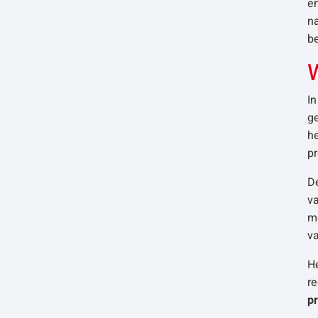
en
na
be
W
In
ge
h
pr
De
va
mo
va
He
re
p