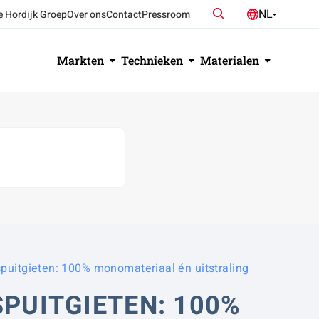
Zoeken
NL
e Hordijk Groep
Over ons
Contact
Pressroom
DE
EN
Markten
Technieken
Materialen
 spuitgieten: 100% monomateriaal én uitstraling
SPUITGIETEN: 100%