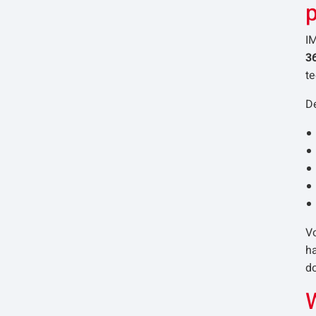
IM
3
te
De
V
h
do