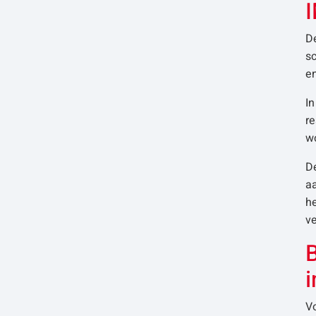
De
s
en
I
r
wo
D
aa
he
ve
V