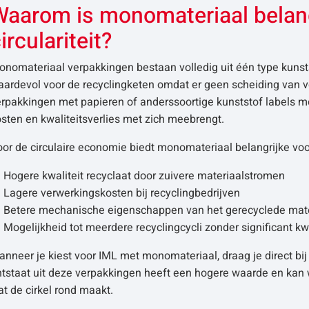
Waarom is monomateriaal belangr
irculariteit?
nomateriaal verpakkingen bestaan volledig uit één type kunstst
ardevol voor de recyclingketen omdat er geen scheiding van ver
rpakkingen met papieren of anderssoortige kunststof labels m
sten en kwaliteitsverlies met zich meebrengt.
or de circulaire economie biedt monomateriaal belangrijke voo
Hogere kwaliteit recyclaat door zuivere materiaalstromen
Lagere verwerkingskosten bij recyclingbedrijven
Betere mechanische eigenschappen van het gerecyclede mate
Mogelijkheid tot meerdere recyclingcycli zonder significant kwa
nneer je kiest voor IML met monomateriaal, draag je direct bij
ntstaat uit deze verpakkingen heeft een hogere waarde en kan
t de cirkel rond maakt.