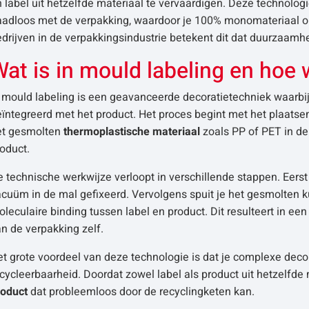
 label uit hetzelfde materiaal te vervaardigen. Deze technologie
adloos met de verpakking, waardoor je 100% monomateriaal oplo
drijven in de verpakkingsindustrie betekent dit dat duurzaamh
at is in mould labeling en hoe w
 mould labeling is een geavanceerde decoratietechniek waarbij 
ïntegreerd met het product. Het proces begint met het plaatse
et gesmolten
thermoplastische materiaal
zoals PP of PET in de
oduct.
 technische werkwijze verloopt in verschillende stappen. Eerst 
cuüm in de mal gefixeerd. Vervolgens spuit je het gesmolten kun
leculaire binding tussen label en product. Dit resulteert in ee
n de verpakking zelf.
t grote voordeel van deze technologie is dat je complexe deco
cycleerbaarheid. Doordat zowel label als product uit hetzelfde
roduct
dat probleemloos door de recyclingketen kan.