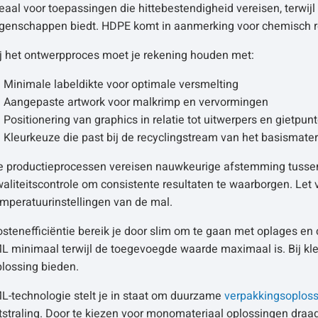
eaal voor toepassingen die hittebestendigheid vereisen, terwijl
igenschappen biedt. HDPE komt in aanmerking voor chemisch r
ij het ontwerpproces moet je rekening houden met:
Minimale labeldikte voor optimale versmelting
Aangepaste artwork voor malkrimp en vervormingen
Positionering van graphics in relatie tot uitwerpers en gietpun
Kleurkeuze die past bij de recyclingstream van het basismater
e productieprocessen vereisen nauwkeurige afstemming tussen l
aliteitscontrole om consistente resultaten te waarborgen. Let 
mperatuurinstellingen van de mal.
stenefficiëntie bereik je door slim om te gaan met oplages en 
L minimaal terwijl de toegevoegde waarde maximaal is. Bij klein
plossing bieden.
L-technologie stelt je in staat om duurzame
verpakkingsoplos
tstraling. Door te kiezen voor monomateriaal oplossingen draag 