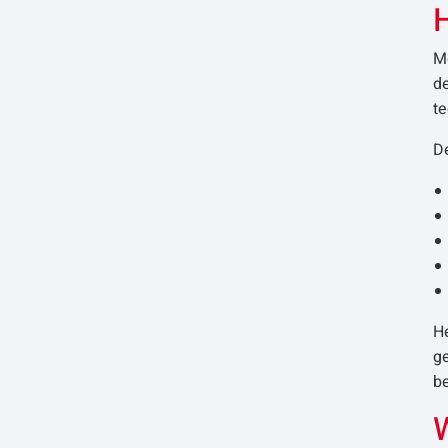
H
Mo
de
te
D
He
g
be
W