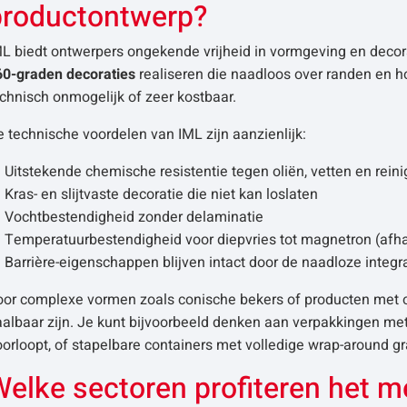
productontwerp?
L biedt ontwerpers ongekende vrijheid in vormgeving en decora
60-graden decoraties
realiseren die naadloos over randen en hoe
chnisch onmogelijk of zeer kostbaar.
 technische voordelen van IML zijn aanzienlijk:
Uitstekende chemische resistentie tegen oliën, vetten en rei
Kras- en slijtvaste decoratie die niet kan loslaten
Vochtbestendigheid zonder delaminatie
Temperatuurbestendigheid voor diepvries tot magnetron (afha
Barrière-eigenschappen blijven intact door de naadloze integr
oor complexe vormen zoals conische bekers of producten met o
aalbaar zijn. Je kunt bijvoorbeeld denken aan verpakkingen me
orloopt, of stapelbare containers met volledige wrap-around gr
Welke sectoren profiteren het 