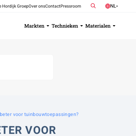
Zoeken
NL
e Hordijk Groep
Over ons
Contact
Pressroom
DE
EN
Markten
Technieken
Materialen
y beter voor tuinbouwtoepassingen?
BETER VOOR