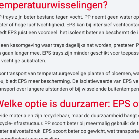
temperatuurwisselingen?
-trays zijn beter bestand tegen vocht. PP neemt geen water op 
ter of hoge luchtvochtigheid. EPS kan bij intensief vochtcontac
edt EPS juist een voordeel: het isoleert beter en beschermt d
 een kasomgeving waar trays dagelijks nat worden, presteren PP-
 gaan langer mee. EPS-trays zijn minder geschikt voor toepas
 vochtige substraten.
or transport van temperatuurgevoelige planten of bloemen, waarb
u, biedt EPS meer bescherming. De isolatiewaarde van EPS vert
ansport over langere afstanden of bij wisselende buitentemper
Welke optie is duurzamer: EPS o
ide materialen zijn recyclebaar, maar de duurzaamheid hangt 
cycle-infrastructuur. PP scoort beter bij meermalig gebruik: de
teriaalvoetafdruk. EPS scoort beter op gewicht, wat transporte