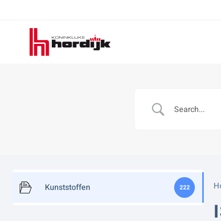
Koninklijke
Hordijk
H
Kunststoffen
222