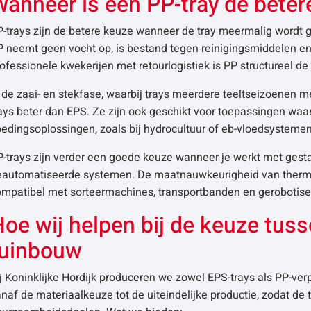
Wanneer is een PP-tray de bete
-trays zijn de betere keuze wanneer de tray meermalig wordt g
 neemt geen vocht op, is bestand tegen reinigingsmiddelen en 
ofessionele kwekerijen met retourlogistiek is PP structureel de 
 de zaai- en stekfase, waarbij trays meerdere teeltseizoenen
ays beter dan EPS. Ze zijn ook geschikt voor toepassingen waarb
edingsoplossingen, zoals bij hydrocultuur of eb-vloedsystemen
P-trays zijn verder een goede keuze wanneer je werkt met ges
eautomatiseerde systemen. De maatnauwkeurigheid van therm
ompatibel met sorteermachines, transportbanden en gerobotise
oe wij helpen bij de keuze tus
tuinbouw
ij Koninklijke Hordijk produceren we zowel EPS-trays als PP-
naf de materiaalkeuze tot de uiteindelijke productie, zodat de tr