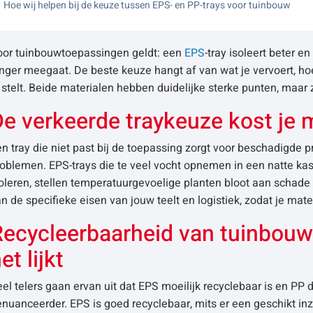
Hoe wij helpen bij de keuze tussen EPS- en PP-trays voor tuinbouw
oor tuinbouwtoepassingen geldt: een
EPS
-tray isoleert beter en 
nger meegaat. De beste keuze hangt af van wat je vervoert, ho
 stelt. Beide materialen hebben duidelijke sterke punten, maar z
e verkeerde traykeuze kost je 
n tray die niet past bij de toepassing zorgt voor beschadigde 
oblemen. EPS-trays die te veel vocht opnemen in een natte kas
oleren, stellen temperatuurgevoelige planten bloot aan schade t
n de specifieke eisen van jouw teelt en logistiek, zodat je mat
Recycleerbaarheid van tuinbouwt
et lijkt
el telers gaan ervan uit dat EPS moeilijk recyclebaar is en PP 
nuanceerder. EPS is goed recyclebaar, mits er een geschikt i