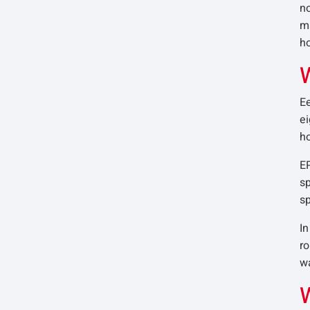
n
ma
ho
W
E
ei
ho
EP
s
sp
In
ro
wa
W