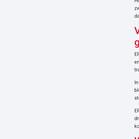
Ho
z
da
E
en
t
In
b
st
EP
dr
k