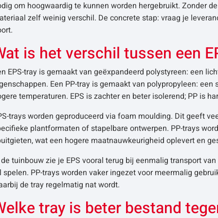
odig om hoogwaardig te kunnen worden hergebruikt. Zonder de 
teriaal zelf weinig verschil. De concrete stap: vraag je leveranci
ort.
at is het verschil tussen een E
en EPS-tray is gemaakt van geëxpandeerd polystyreen: een lic
genschappen. Een PP-tray is gemaakt van polypropyleen: een s
gere temperaturen. EPS is zachter en beter isolerend; PP is har
S-trays worden geproduceerd via foam moulding. Dit geeft veel
pecifieke plantformaten of stapelbare ontwerpen. PP-trays w
uitgieten, wat een hogere maatnauwkeurigheid oplevert en gesc
 de tuinbouw zie je EPS vooral terug bij eenmalig transport van
l spelen. PP-trays worden vaker ingezet voor meermalig gebruik
arbij de tray regelmatig nat wordt.
elke tray is beter bestand teg