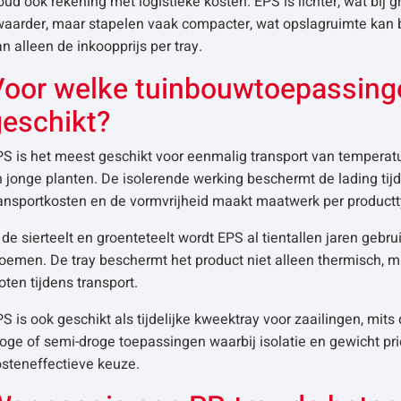
ud ook rekening met logistieke kosten. EPS is lichter, wat bij 
waarder, maar stapelen vaak compacter, wat opslagruimte kan
n alleen de inkoopprijs per tray.
Voor welke tuinbouwtoepassing
geschikt?
PS is het meest geschikt voor eenmalig transport van temperat
 jonge planten. De isolerende werking beschermt de lading tijd
ransportkosten en de vormvrijheid maakt maatwerk per productt
 de sierteelt en groenteteelt wordt EPS al tientallen jaren ge
loemen. De tray beschermt het product niet alleen thermisch, 
oten tijdens transport.
S is ook geschikt als tijdelijke kweektray voor zaailingen, mits
oge of semi-droge toepassingen waarbij isolatie en gewicht pri
osteneffectieve keuze.