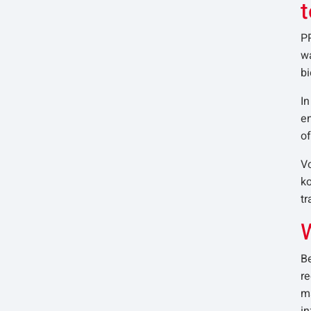
PP
wa
bi
In
en
of
Vo
ko
tr
Be
re
ma