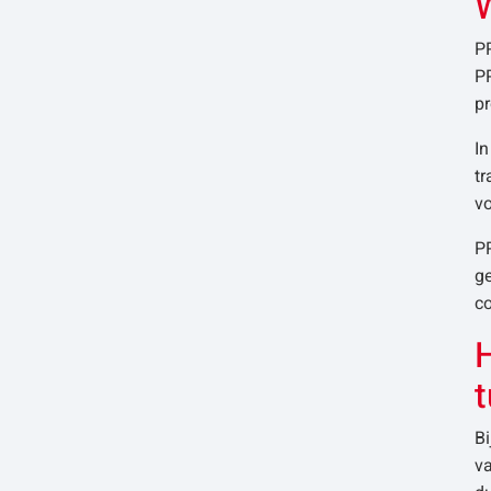
PP
PP
pr
In
tr
vo
P
g
c
H
B
va