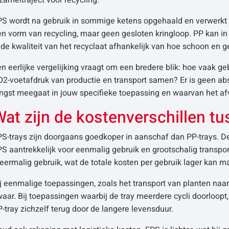
zameltraject voor recycling.
PS wordt na gebruik in sommige ketens opgehaald en verwerkt t
n vorm van recycling, maar geen gesloten kringloop. PP kan in
 de kwaliteit van het recyclaat afhankelijk van hoe schoon en 
n eerlijke vergelijking vraagt om een bredere blik: hoe vaak geb
2-voetafdruk van productie en transport samen? Er is geen abs
ngst meegaat in jouw specifieke toepassing en waarvan het af
at zijn de kostenverschillen t
S-trays zijn doorgaans goedkoper in aanschaf dan PP-trays. D
S aantrekkelijk voor eenmalig gebruik en grootschalig transpor
ermalig gebruik, wat de totale kosten per gebruik lager kan m
j eenmalige toepassingen, zoals het transport van planten naar
aar. Bij toepassingen waarbij de tray meerdere cycli doorloopt, 
-tray zichzelf terug door de langere levensduur.