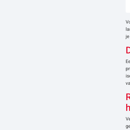
V
la
je
D
Ee
pr
is
va
h
Ve
ge