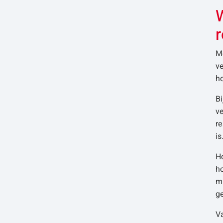
M
ve
h
Bi
ve
re
is
Ho
h
m
g
Va