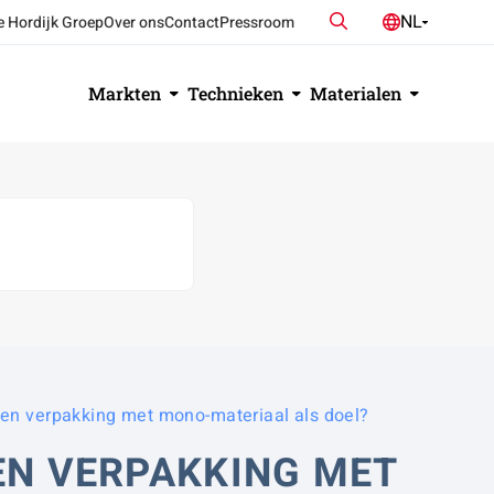
Zoeken
NL
e Hordijk Groep
Over ons
Contact
Pressroom
DE
EN
Markten
Technieken
Materialen
een verpakking met mono-materiaal als doel?
EEN VERPAKKING MET