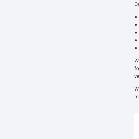
O
W
fo
ve
W
ma