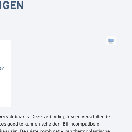
NGEN
es?
 recyclebaar is. Deze verbinding tussen verschillende
ces goed te kunnen scheiden. Bij incompatibele
baar zijn. De juiste combinatie van thermoplastische