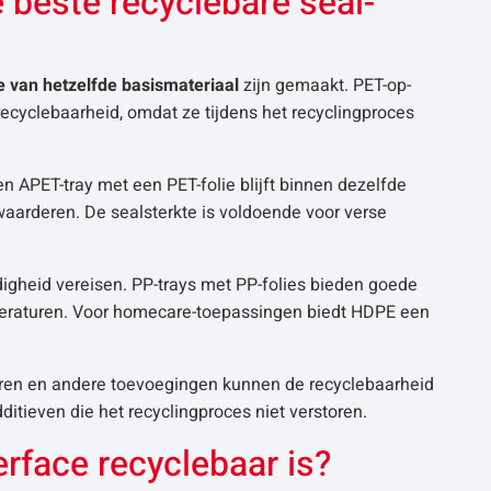
 beste recyclebare seal-
ie van hetzelfde basismateriaal
zijn gemaakt. PET-op-
cyclebaarheid, omdat ze tijdens het recyclingproces
n APET-tray met een PET-folie blijft binnen dezelfde
aarderen. De sealsterkte is voldoende voor verse
igheid vereisen. PP-trays met PP-folies bieden goede
peraturen. Voor homecare-toepassingen biedt HDPE een
atoren en andere toevoegingen kunnen de recyclebaarheid
itieven die het recyclingproces niet verstoren.
terface recyclebaar is?