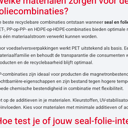
elke materialen zorgen voor de
foliecombinaties?
e beste recyclebare combinaties ontstaan wanneer
seal en fol
ET-, PP-op-PP- en HDPE-op-HDPE-combinaties bieden optimale re
ls één materiaalstroom verwerkt kunnen worden.
or voedselversverpakkingen werkt PET uitstekend als basis. Ee
ateriaalfamilie en behoudt de transparantie die consumenten w
oducten en de recyclebaarheid blijft optimaal.
-combinaties zijn ideaal voor producten die magnetronbestend
ochtbarrière-eigenschappen en zijn bestand tegen hogere tem
ede chemische bestendigheid in combinatie met flexibiliteit.
t op de additieven in je materialen. Kleurstoffen, UV-stabilis
ïnvloeden. Kies voor materialen met minimale additieven of add
oe test je of jouw seal-folie-in