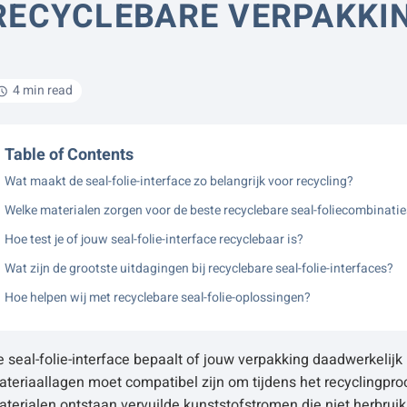
RECYCLEBARE VERPAKKI
4 min read
Table of Contents
Wat maakt de seal-folie-interface zo belangrijk voor recycling?
Welke materialen zorgen voor de beste recyclebare seal-foliecombinati
Hoe test je of jouw seal-folie-interface recyclebaar is?
Wat zijn de grootste uitdagingen bij recyclebare seal-folie-interfaces?
Hoe helpen wij met recyclebare seal-folie-oplossingen?
 seal-folie-interface bepaalt of jouw verpakking daadwerkelijk
teriaallagen moet compatibel zijn om tijdens het recyclingpro
terialen ontstaan vervuilde kunststofstromen die niet herbruik