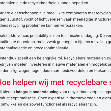
aterialen die de recyclebaarheid kunnen beperken.
arrière-eigenschappen zijn moeilijk te combineren met recycl
gen zuurstof, vocht of licht vereisen vaak meerlagige structure
ijdens recycling problemen kunnen veroorzaken.
alsterkte versus peelability is een technische uitdaging. De v
andling te doorstaan, maar zwak genoeg om tijdens recycling g
teriaalselectie en procesoptimalisatie.
stendruk speelt een belangrijke rol. Recyclebare materialen zi
edrijven moeten investeren in nieuwe materialen en mogelijk
orden afgewogen tegen duurzaamheidsvoordelen en toekomsti
oe helpen wij met recyclebare 
ij bieden
integrale ondersteuning
voor recyclebare verpakkings
oductieoptimalisatie. Onze expertise in thermovormen en extru
 ontwikkelen die zowel functioneel als recyclebaar zijn.