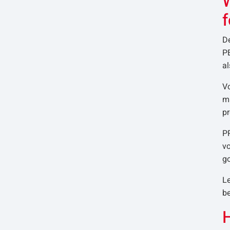
W
D
P
a
Vo
m
pr
PP
v
go
Le
be
H