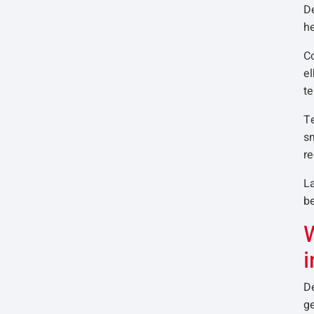
D
he
Co
el
t
Te
s
re
La
be
W
i
D
g