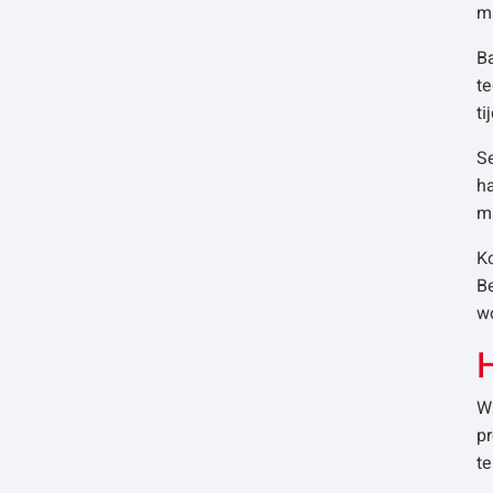
m
B
te
t
Se
h
ma
Ko
B
w
H
W
pr
te