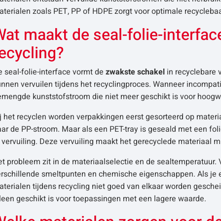
terialen zoals PET, PP of HDPE zorgt voor optimale recyclebaa
at maakt de seal-folie-interfac
ecycling?
 seal-folie-interface vormt de
zwakste schakel
in recyclebare 
nnen vervuilen tijdens het recyclingproces. Wanneer incompatib
emengde kunststofstroom die niet meer geschikt is voor hoogwa
j het recyclen worden verpakkingen eerst gesorteerd op materi
ar de PP-stroom. Maar als een PET-tray is geseald met een foli
 vervuiling. Deze vervuiling maakt het gerecyclede materiaal 
t probleem zit in de materiaalselectie en de sealtemperatuur.
rschillende smeltpunten en chemische eigenschappen. Als je e
terialen tijdens recycling niet goed van elkaar worden geschei
leen geschikt is voor toepassingen met een lagere waarde.