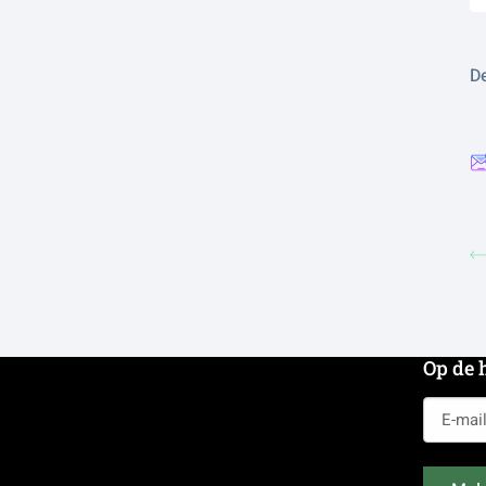
De
Op de 
E-
mailadr
(Vereist)