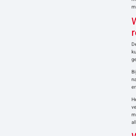
ma
W
r
De
ku
g
Bi
na
er
He
ve
ma
al