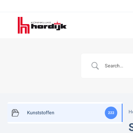
Koninklijke
Hordijk
H
Kunststoffen
222