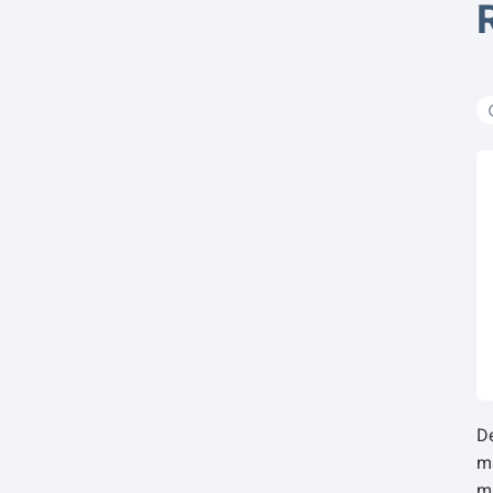
De
ma
ma