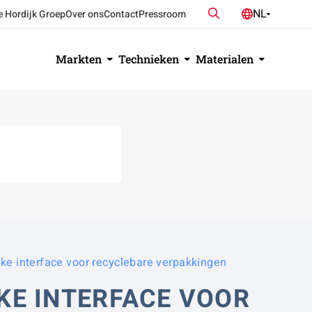
Zoeken
NL
e Hordijk Groep
Over ons
Contact
Pressroom
DE
EN
Markten
Technieken
Materialen
ieke interface voor recyclebare verpakkingen
EKE INTERFACE VOOR