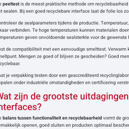
e
peeltest
is de meest praktische methode om recyclebaarheid t
t sealen. Bij een goed recyclebare interface laat de folie los z
ntroleer de sealparameters tijdens de productie. Temperatuur,
kaar verbinden. Te hoge temperaturen kunnen materialen doen 
emperaturen geven onvoldoende sealsterkte voor de gewenste 
st de compatibiliteit met een eenvoudige smelttest. Verwarm k
meltpunt. Mengen ze goed of blijven ze gescheiden? Goed men
cyclebaar.
at je verpakking testen door een geaccrediteerd recyclinglabo
palen onder industriële omstandigheden en certificering vers
at zijn de grootste uitdagingen 
nterfaces?
e
balans tussen functionaliteit en recyclebaarheid
vormt de gro
emakkelijk openen, goed sluiten en producten optimaal besch