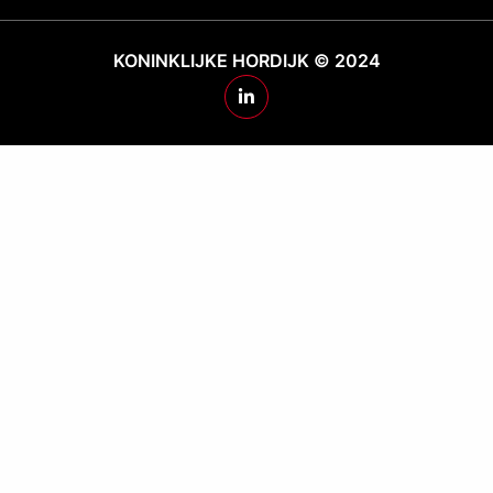
KONINKLIJKE HORDIJK © 2024
Ga
naar
Hordijk's
LinkedIn
pagina