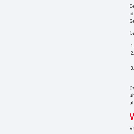
Ee
id
Ge
De
D
ui
a
Vr