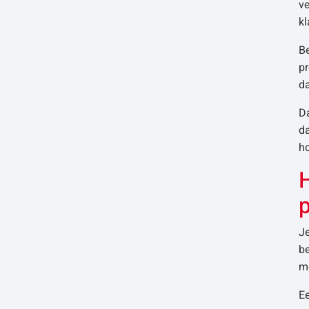
ve
k
Be
pr
da
D
d
ho
H
Je
be
mo
E