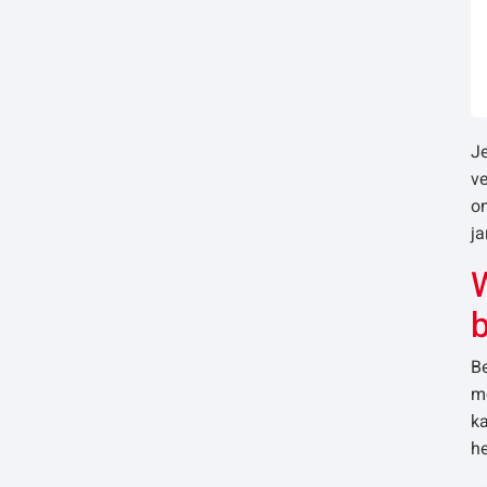
J
ve
o
ja
W
Be
mo
ka
he