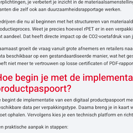
rplichtingen, je verbetert je inzicht in de materiaalsamenstellin
lanten die zelf ook aan duurzaamheidsrapportage werken.
drijven die nu al beginnen met het structureren van materiaal
oductieproces. Weet je precies hoeveel rPET er in een verpakki
t aandeel. Dat heeft directe impact op de CO2-voetafdruk van j
aarnaast groeit de vraag vanuit grote afnemers en retailers 
ata beschikbaar op een gestandaardiseerde manier, wat het ge
eft niet meer te vertrouwen op losse certificaten of PDF-rappor
oe begin je met de implementat
productpaspoort?
 begint de implementatie van een digitaal productpaspoort met 
schikbare data per verpakkingstype. Daarna breng je in kaart w
et ophalen. Vervolgens kies je een technisch platform en richt 
en praktische aanpak in stappen: