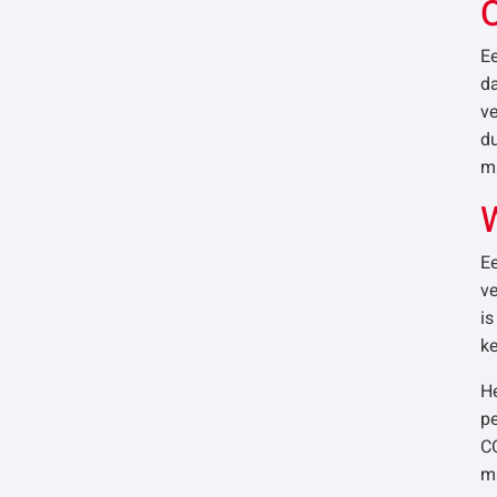
O
Ee
da
ve
du
m
W
Ee
ve
is
ke
He
p
C
m