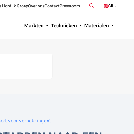
Zoeken
NL
e Hordijk Groep
Over ons
Contact
Pressroom
DE
EN
Markten
Technieken
Materialen
ort voor verpakkingen?