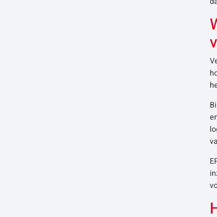
da
W
v
Ve
ho
he
Bi
en
lo
v
E
in
vo