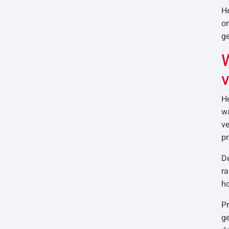
He
on
g
W
He
wa
ve
pr
D
ra
h
Pr
ge