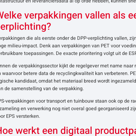
tastructuur en leveranciersdata al op orde hebben, kunnen sne
elke verpakkingen vallen als e
erplichting?
rpakkingen die als eerste onder de DPP-verplichting vallen, zi
ge milieu-impact. Denk aan verpakkingen van PET voor voeding
rbruikbare toepassingen. De exacte prioritering volgt uit de 
nnen de verpakkingssector kijkt de regelgever met name naar m
 waarvoor betere data de recyclingkwaliteit kan verbeteren. P
gische kandidaat, omdat het materiaal breed wordt ingezameld, 
an de samenstelling van de verpakking.
PS-verpakkingen voor transport en tuinbouw staan ook op de ra
zameling en verwerking nog niet overal goed georganiseerd zij
or EPS versterken.
Hoe werkt een digitaal productp