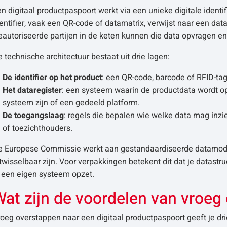
n digitaal productpaspoort werkt via een unieke digitale identi
entifier, vaak een QR-code of datamatrix, verwijst naar een dat
autoriseerde partijen in de keten kunnen die data opvragen en
 technische architectuur bestaat uit drie lagen:
De identifier op het product
: een QR-code, barcode of RFID-tag
Het dataregister
: een systeem waarin de productdata wordt op
systeem zijn of een gedeeld platform.
De toegangslaag
: regels die bepalen wie welke data mag inz
of toezichthouders.
e Europese Commissie werkt aan gestandaardiseerde datamodel
twisselbaar zijn. Voor verpakkingen betekent dit dat je datastr
l een eigen systeem opzet.
Wat zijn de voordelen van vroe
oeg overstappen naar een digitaal productpaspoort geeft je dr