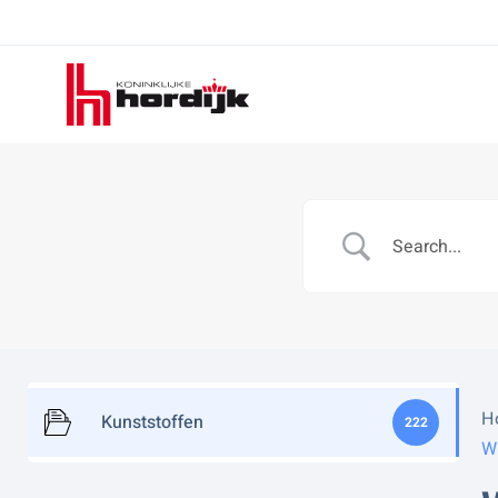
Koninklijke
Hordijk
H
Kunststoffen
222
W