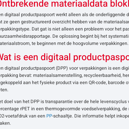
ntbrekende materiaaldata blokke
n digitaal productpaspoort werkt alleen als de onderliggende d
t ze geen gestructureerd overzicht hebben van de materiaalsa
rpakkingstype. Dat gat is niet alleen een probleem voor het pa
urzaamheidsrapportage. De oplossing begint bij het systemati
ateriaalstroom, te beginnen met de hoogvolume verpakkingen.
at is een digitaal productpasp
n digitaal productpaspoort (DPP) voor verpakkingen is een digi
rpakking bevat: materiaalsamenstelling, recycleerbaarheid, he
 gekoppeld aan het fysieke product via een QR-code, barcode of 
ten.
t doel van het DPP is transparantie over de hele levenscyclus
ercentage rPET in een thermogevormde voedselverpakking, de r
O2-voetafdruk van een
PP
-schaaltje. Die informatie helpt ink
aken.