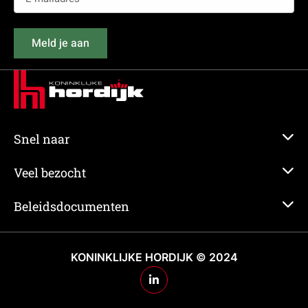
mailadres
(Vereist)
Meld je aan
Snel naar
Veel bezocht
Beleidsdocumenten
KONINKLIJKE HORDIJK © 2024
Ga
naar