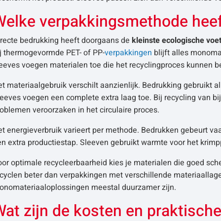
Welke verpakkingsmethode heeft
irecte bedrukking heeft doorgaans de
kleinste ecologische voe
ij thermogevormde PET- of PP-
verpakkingen
blijft alles monoma
eeves voegen materialen toe die het recyclingproces kunnen b
t materiaalgebruik verschilt aanzienlijk. Bedrukking gebruikt all
eeves voegen een complete extra laag toe. Bij recycling van bi
oblemen veroorzaken in het circulaire proces.
t energieverbruik varieert per methode. Bedrukken gebeurt vaak 
n extra productiestap. Sleeven gebruikt warmte voor het krimpp
or optimale recycleerbaarheid kies je materialen die goed sch
cyclen beter dan verpakkingen met verschillende materiaallage
onomateriaaloplossingen meestal duurzamer zijn.
at zijn de kosten en praktisch