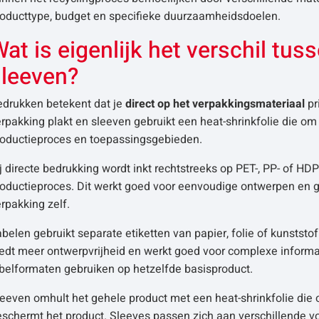
roducttype, budget en specifieke duurzaamheidsdoelen.
at is eigenlijk het verschil tu
sleeven?
edrukken betekent dat je
direct op het verpakkingsmateriaal
pr
rpakking plakt en sleeven gebruikt een heat-shrinkfolie die om
roductieproces en toepassingsgebieden.
j directe bedrukking wordt inkt rechtstreeks op PET-, PP- of H
roductieproces. Dit werkt goed voor eenvoudige ontwerpen en g
rpakking zelf.
belen gebruikt separate etiketten van papier, folie of kunststo
edt meer ontwerpvrijheid en werkt goed voor complexe informati
belformaten gebruiken op hetzelfde basisproduct.
eeven omhult het gehele product met een heat-shrinkfolie die
eschermt het product. Sleeves passen zich aan verschillende v