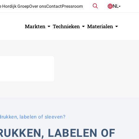
Zoeken
NL
e Hordijk Groep
Over ons
Contact
Pressroom
DE
EN
Markten
Technieken
Materialen
rukken, labelen of sleeven?
RUKKEN, LABELEN OF