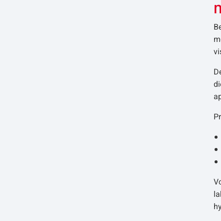
B
me
v
De
di
a
P
Vo
la
hy