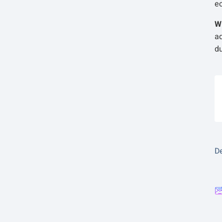
e
W
ad
d
De