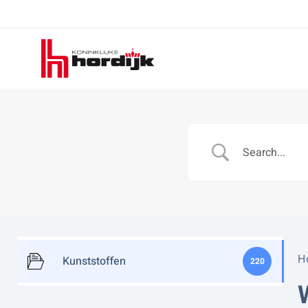
Koninklijke
Hordijk
H
Kunststoffen
220