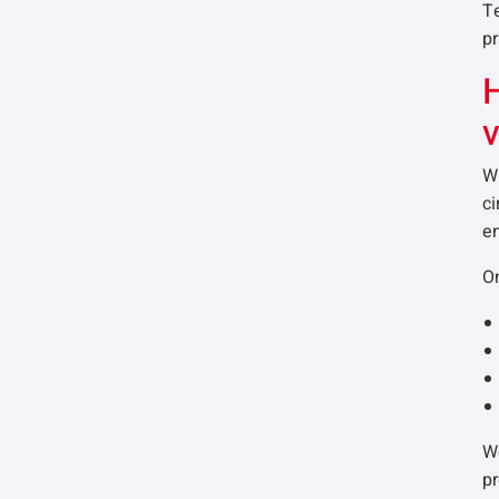
Te
pr
Wi
ci
en
On
W
pr