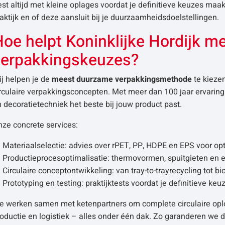
st altijd met kleine oplages voordat je definitieve keuzes maa
aktijk en of deze aansluit bij je duurzaamheidsdoelstellingen.
Hoe helpt Koninklijke Hordijk 
verpakkingskeuzes?
j helpen je de
meest duurzame verpakkingsmethode
te kieze
rculaire verpakkingsconcepten. Met meer dan 100 jaar ervarin
 decoratietechniek het beste bij jouw product past.
ze concrete services:
Materiaalselectie: advies over rPET, PP, HDPE en EPS voor op
Productieprocesoptimalisatie: thermovormen, spuitgieten en 
Circulaire conceptontwikkeling: van tray-to-trayrecycling tot b
Prototyping en testing: praktijktests voordat je definitieve ke
e werken samen met ketenpartners om complete circulaire oplos
oductie en logistiek – alles onder één dak. Zo garanderen we 