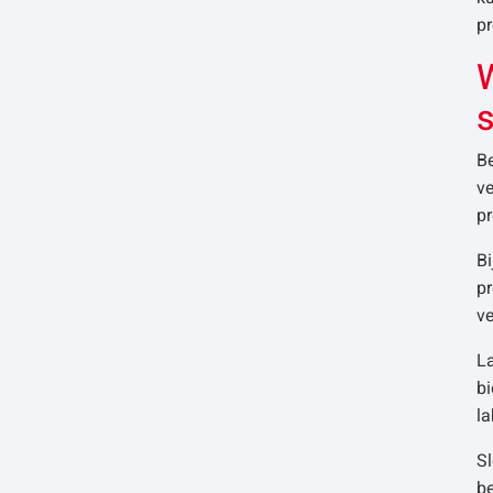
p
W
B
ve
p
Bi
p
ve
La
bi
la
Sl
b