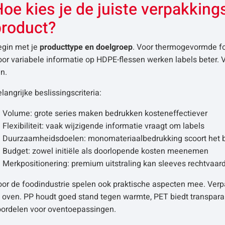
Hoe kies je de juiste verpakkin
product?
egin met je
producttype en doelgroep
. Voor thermogevormde fo
oor variabele informatie op HDPE-flessen werken labels beter.
jn.
langrijke beslissingscriteria:
Volume: grote series maken bedrukken kosteneffectiever
Flexibiliteit: vaak wijzigende informatie vraagt om labels
Duurzaamheidsdoelen: monomateriaalbedrukking scoort het 
Budget: zowel initiële als doorlopende kosten meenemen
Merkpositionering: premium uitstraling kan sleeves rechtvaar
oor de foodindustrie spelen ook praktische aspecten mee. Verp
f oven. PP houdt goed stand tegen warmte, PET biedt transpar
oordelen voor oven­toepassingen.