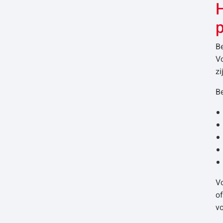
B
V
zi
Be
V
o
v