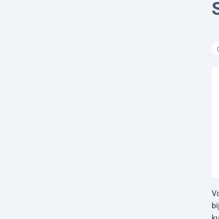
V
bi
ku