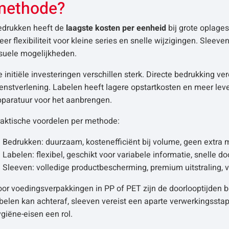
methode?
edrukken heeft de
laagste kosten per eenheid
bij grote oplage
er flexibiliteit voor kleine series en snelle wijzigingen. Sleeve
isuele mogelijkheden.
 initiële investeringen verschillen sterk. Directe bedrukking ve
enstverlening. Labelen heeft lagere opstartkosten en meer lev
pparatuur voor het aanbrengen.
raktische voordelen per methode:
Bedrukken: duurzaam, kostenefficiënt bij volume, geen extra 
Labelen: flexibel, geschikt voor variabele informatie, snelle do
Sleeven: volledige productbescherming, premium uitstraling, 
or voedingsverpakkingen in PP of PET zijn de doorlooptijden be
belen kan achteraf, sleeven vereist een aparte verwerkingssta
giëne-eisen een rol.