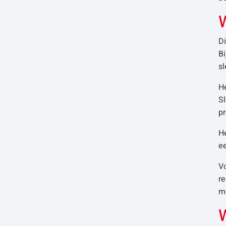
D
B
sl
He
Sl
pr
He
ee
Vo
re
m
W