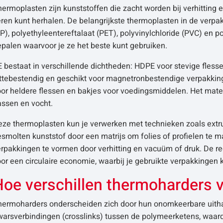
ermoplasten zijn kunststoffen die zacht worden bij verhitting 
ren kunt herhalen. De belangrijkste thermoplasten in de verpak
P), polyethyleentereftalaat (PET), polyvinylchloride (PVC) en p
palen waarvoor je ze het beste kunt gebruiken.
 bestaat in verschillende dichtheden: HDPE voor stevige flessen
ttebestendig en geschikt voor magnetronbestendige verpakking
or heldere flessen en bakjes voor voedingsmiddelen. Het mate
assen en vocht.
ze thermoplasten kun je verwerken met technieken zoals extrus
smolten kunststof door een matrijs om folies of profielen te 
erpakkingen te vormen door verhitting en vacuüm of druk. De 
or een circulaire economie, waarbij je gebruikte verpakkingen
Hoe verschillen thermoharders 
hermoharders onderscheiden zich door hun onomkeerbare uitha
warsverbindingen (crosslinks) tussen de polymeerketens, waar