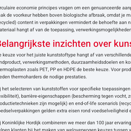
irculaire economie principes vragen om een genuanceerde aanp
aak de voorkeur hebben boven biologische afbraak, omdat je m
ecycled) content in verpakkingen vermindert de behoefte aan n
teriaal hangt af van de toepassing, verwerkingsmogelijkheden 
elangrijkste inzichten over ku
 keuze voor het juiste kunststoftype hangt af van verschillen
indproduct, verwerkingsmethoden, duurzaamheidsdoelen en koste
hermoplasten zoals PET, PP en HDPE de beste keuze. Voor pro
ieden thermoharders de nodige prestaties.
j het selecteren van kunststoffen voor specifieke toepassingen
exibiliteit), barrière-eigenschappen (bescherming tegen vocht, 
oductietechnieken zijn mogelijk) en end-of-life scenario’s (rec
edselverpakkingen gelden extra eisen rond voedselveiligheid e
j Koninklijke Hordijk combineren we meer dan 100 jaar ervari
lpen klanten bij het maken van weloverwogen keuzes tussen ver