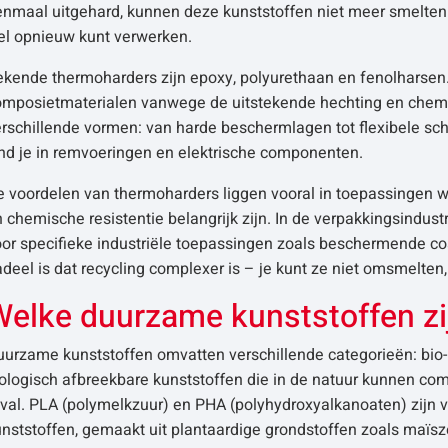
nmaal uitgehard, kunnen deze kunststoffen niet meer smelten o
el opnieuw kunt verwerken.
kende thermoharders zijn epoxy, polyurethaan en fenolharsen.
omposietmaterialen vanwege de uitstekende hechting en chemis
rschillende vormen: van harde beschermlagen tot flexibele sch
ind je in remvoeringen en elektrische componenten.
 voordelen van thermoharders liggen vooral in toepassingen w
 chemische resistentie belangrijk zijn. In de verpakkingsindus
or specifieke industriële toepassingen zoals beschermende co
deel is dat recycling complexer is – je kunt ze niet omsmelten
Welke duurzame kunststoffen zi
uurzame kunststoffen omvatten verschillende categorieën: bio-
ologisch afbreekbare kunststoffen die in de natuur kunnen co
fval. PLA (polymelkzuur) en PHA (polyhydroxyalkanoaten) zijn 
nststoffen, gemaakt uit plantaardige grondstoffen zoals maïsze