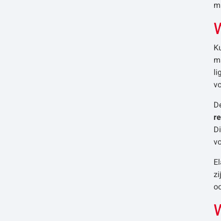
m
K
ma
l
vo
De
r
Di
v
E
zi
oo
W