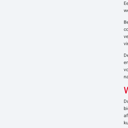
Ee
w
Be
c
ve
v
De
en
vo
na
D
bi
a
ku