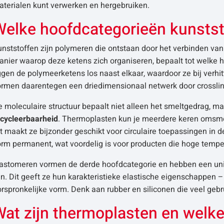
aterialen kunt verwerken en hergebruiken.
Welke hoofdcategorieën kunstst
unststoffen zijn polymeren die ontstaan door het verbinden va
nier waarop deze ketens zich organiseren, bepaalt tot welke h
iggen de polymeerketens los naast elkaar, waardoor ze bij ver
rmen daarentegen een driedimensionaal netwerk door crosslink
 moleculaire structuur bepaalt niet alleen het smeltgedrag, maa
ecycleerbaarheid
. Thermoplasten kun je meerdere keren omsme
t maakt ze bijzonder geschikt voor circulaire toepassingen i
orm permanent, wat voordelig is voor producten die hoge temp
lastomeren vormen de derde hoofdcategorie en hebben een unie
jn. Dit geeft ze hun karakteristieke elastische eigenschappen 
rspronkelijke vorm. Denk aan rubber en siliconen die veel gebr
at zijn thermoplasten en welke