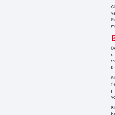
C
v
R
ma
B
De
e
t
b
Bi
fl
pr
vo
Bi
he