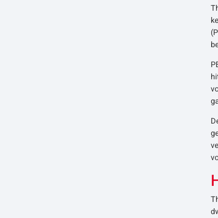
Th
ke
(P
be
PE
hi
vo
g
De
ge
v
vo
T
d