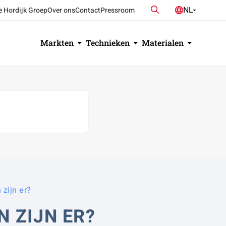
Zoeken
NL
e Hordijk Groep
Over ons
Contact
Pressroom
DE
EN
Markten
Technieken
Materialen
 zijn er?
 ZIJN ER?