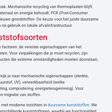
ak. Mechanische recycling van thermoplasten blijft
ateriaal en energie behoudt. PCR (Post-Consumer
ieuwe grondstoffen. De keuze voor het juiste duurzame
na gebruik en lokale afvalinfrastructuur.
nststofsoorten
de factoren: de vereiste eigenschappen van het
n. Voor verpakkingen die je moet recyclen, zijn
ducten die extreme omstandigheden moeten doorstaan,
 kijk je naar mechanische eigenschappen (sterkte,
zuurstof, UV), verwerkbaarheid (welke
ycling, compostering, energieterugwinning). Voor
n migratie van stoffen.
ng met moderne inzichten in
duurzame kunststoffen
. We
schillende kunststoftypen, waarbij we functionaliteit,