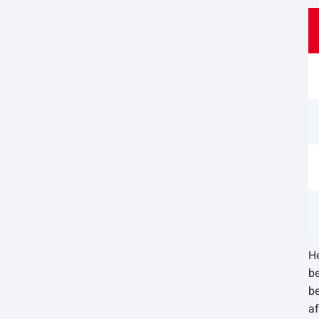
He
b
b
a