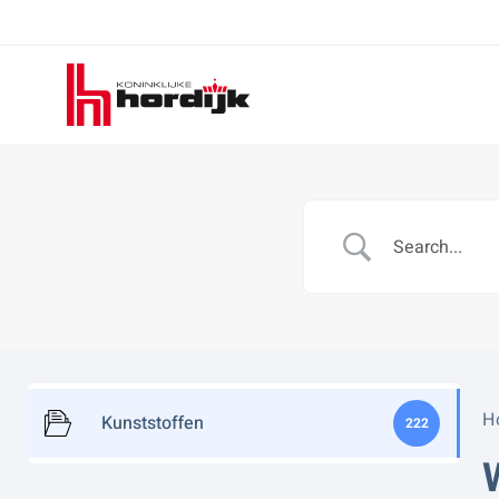
Koninklijke
Hordijk
H
Kunststoffen
222