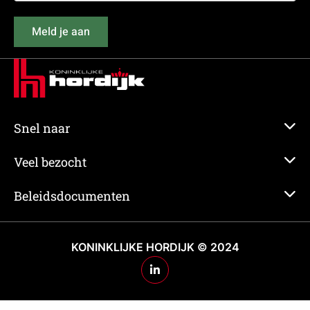
mailadres
(Vereist)
Meld je aan
Snel naar
Veel bezocht
Beleidsdocumenten
KONINKLIJKE HORDIJK © 2024
Ga
naar