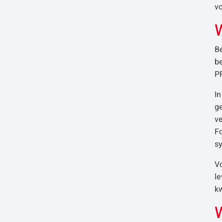
vo
W
Be
b
PP
In
ge
ve
Fo
s
V
le
kw
W