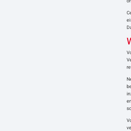
o
Ce
e
Da
V
V
re
Ne
be
i
en
so
V
v