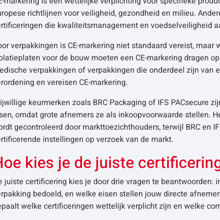
-markering is een wettelijke verplichting voor specifieke prod
ropese richtlijnen voor veiligheid, gezondheid en milieu. Andere
rtificeringen die kwaliteitsmanagement en voedselveiligheid 
or verpakkingen is CE-markering niet standaard vereist, maar w
solatieplaten voor de bouw moeten een CE-markering dragen o
edische verpakkingen of verpakkingen die onderdeel zijn van 
erordening en vereisen CE-markering.
ijwillige keurmerken zoals BRC Packaging of IFS PACsecure zijn 
isen, omdat grote afnemers ze als inkoopvoorwaarde stellen. H
rdt gecontroleerd door markttoezichthouders, terwijl BRC en 
rtificerende instellingen op verzoek van de markt.
oe kies je de juiste certificeri
 juiste certificering kies je door drie vragen te beantwoorden: 
rpakking bedoeld, en welke eisen stellen jouw directe afneme
paalt welke certificeringen wettelijk verplicht zijn en welke co