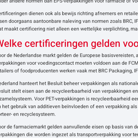
nder andere normen dan EPS-verpakkingen voor farmacie of vo
rtificeringen dienen ook als bewijs richting afnemers en retai
isen doorgaans aantoonbare naleving van normen zoals BRC, IF
t maakt certificering niet alleen een wettelijke verplichting,
Welke certificeringen gelden vo
oor de Nederlandse markt gelden de Europese basisvereisten, a
erpakkingen voor voedingscontact moeten voldoen aan de FCM-
tailers of foodproducenten werken vaak met BRC Packaging, IF
derland hanteert het Besluit beheer verpakkingen als nationale
sluit stelt eisen aan de recycleerbaarheid van verpakkingen e
nzamelsysteem. Voor PET-verpakkingen is recycleerbaarheid ee
 het gebruik van additieven beïnvloeden of een verpakking al
rteer- en recyclesysteem.
oor de farmaciemarkt gelden aanvullende eisen op basis van d
erpakkingen die worden ingezet als transportverpakking voor 