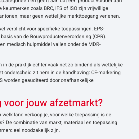
uctcategorieën en geeft aan dat een product voldoet aan
 keurmerken zoals BRC, IFS of ISO zijn vrijwillige
aantonen, maar geen wettelijke markttoegang verlenen.
el verplicht voor specifieke toepassingen. EPS-
p basis van de Bouwproductenverordening (CPR).
een medisch hulpmiddel vallen onder de MDR-
in de praktijk echter vaak net zo bindend als wettelijke
et onderscheid zit hem in de handhaving: CE-markering
IFS worden geauditeerd door onafhankelijke
ng voor jouw afzetmarkt?
in welk land verkoop je, voor welke toepassing is de
rs? De combinatie van markt, materiaal en toepassing
mmercieel noodzakelijk zijn.