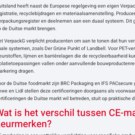
uitsland heeft naast de Europese regelgeving een eigen Verpac
gistratie, recyclebijdragen en materiaalsamenstelling. Produce
erpackungsregister en deelnemen aan een duaal systeem. Dit g
p de Duitse markt brengen.
t VerpackG verplicht producenten om aan te tonen dat hun verp
ale systemen, zoals Der Grüne Punkt of Landbell. Voor PET-ver
eurstoffen, lijmen en barrièrelagen die de recycleerbaarheid 
solatietoepassingen vallen onder aanvullende bouwproductenre
arkering dragen.
or de Duitse foodmarkt zijn BRC Packaging en IFS PACsecure ga
we en Lidl stellen deze certificeringen doorgaans als voorwa
rtificeringen de Duitse markt wil betreden, stuit op praktische
at is het verschil tussen CE-m
keurmerken?