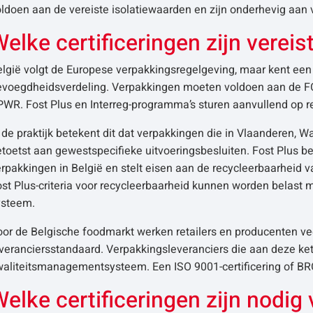
ldoen aan de vereiste isolatiewaarden en zijn onderhevig aan 
elke certificeringen zijn verei
lgië volgt de Europese verpakkingsregelgeving, maar kent een 
evoegdheidsverdeling. Verpakkingen moeten voldoen aan de FC
WR. Fost Plus en Interreg-programma’s sturen aanvullend op r
 de praktijk betekent dit dat verpakkingen die in Vlaanderen,
toetst aan gewestspecifieke uitvoeringsbesluiten. Fost Plus b
rpakkingen in België en stelt eisen aan de recycleerbaarheid 
st Plus-criteria voor recycleerbaarheid kunnen worden belast 
ysteem.
oor de Belgische foodmarkt werken retailers en producenten ve
veranciersstandaard. Verpakkingsleveranciers die aan deze ket
aliteitsmanagementsysteem. Een ISO 9001-certificering of BRC P
elke certificeringen zijn nodig