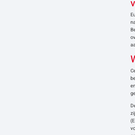
v
Eu
na
Be
ov
a
W
Ce
b
en
g
De
z
(
vo