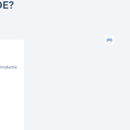
DE?
ntroductie