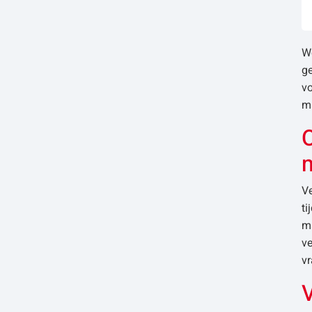
We
ge
v
ma
O
Ve
ti
ma
ve
v