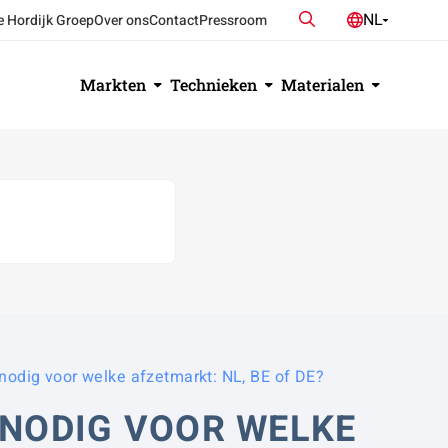
Zoeken
NL
e Hordijk Groep
Over ons
Contact
Pressroom
DE
EN
Markten
Technieken
Materialen
s nodig voor welke afzetmarkt: NL, BE of DE?
 NODIG VOOR WELKE