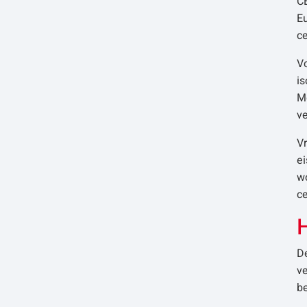
CE
Eu
ce
Vo
i
M
v
Vr
e
wo
ce
H
De
ve
be