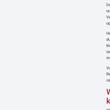
D
re
V
o
He
du
kl
i
m
Vo
Re
ce
W