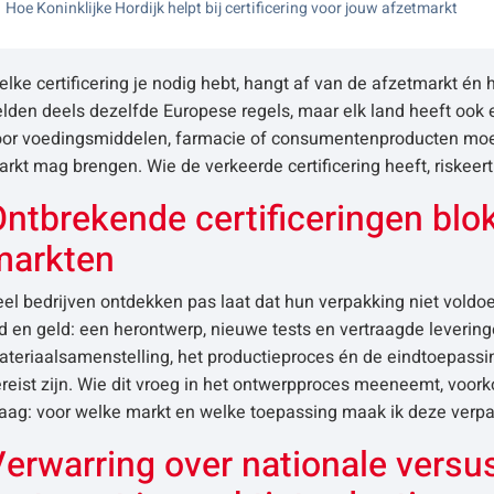
Hoe Koninklijke Hordijk helpt bij certificering voor jouw afzetmarkt
lke certificering je nodig hebt, hangt af van de afzetmarkt én 
lden deels dezelfde Europese regels, maar elk land heeft ook
oor voedingsmiddelen, farmacie of consumentenproducten moet
rkt mag brengen. Wie de verkeerde certificering heeft, riskeert
ntbrekende certificeringen blo
markten
el bedrijven ontdekken pas laat dat hun verpakking niet voldoe
jd en geld: een herontwerp, nieuwe tests en vertraagde leverin
teriaalsamenstelling, het productieproces én de eindtoepassin
reist zijn. Wie dit vroeg in het ontwerpproces meeneemt, voo
raag: voor welke markt en welke toepassing maak ik deze verp
Verwarring over nationale vers