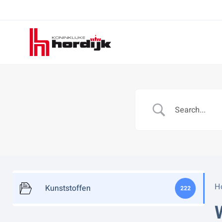
Koninklijke
Hordijk
H
Kunststoffen
222