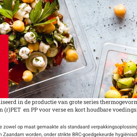
liseerd in de productie van grote series thermogevor
 (r)PET en PP voor verse en kort houdbare voeding
 we zowel op maat gemaakte als standaard verpakkingsoplossing
in Zaandam worden, onder strikte BRC-goedgekeurde hygiënis