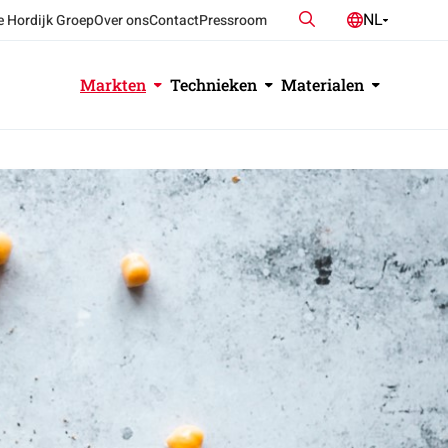
Zoeken
NL
e Hordijk Groep
Over ons
Contact
Pressroom
DE
EN
Markten
Technieken
Materialen