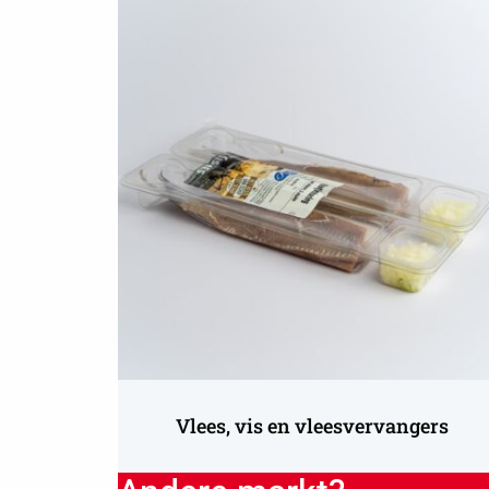
meer
over
Vlees,
vis
en
vleesvervangers
Vlees, vis en vleesvervangers