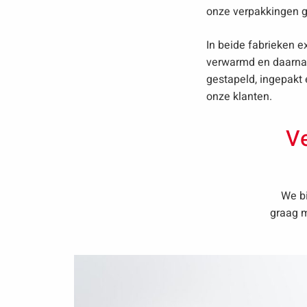
onze verpakkingen 
In beide fabrieken e
verwarmd en daarna 
gestapeld, ingepakt
onze klanten.
Ve
We bi
graag m
Lees
meer
over