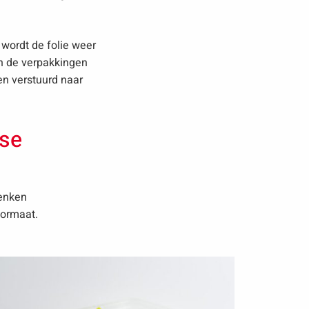
wordt de folie weer
n de verpakkingen
en verstuurd naar
rse
denken
formaat.
ees
eer
er