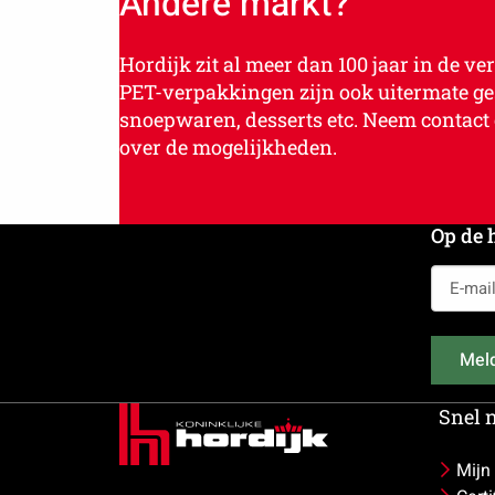
Andere markt?
Hordijk zit al meer dan 100 jaar in de 
PET-verpakkingen zijn ook uitermate ges
snoepwaren, desserts etc. Neem contact 
over de mogelijkheden.
Op de 
E-
mailadr
(Vereist)
Meld
Snel 
Mijn