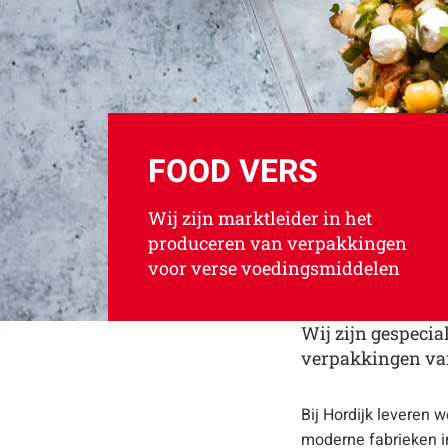
FOOD VERS
Wij zijn marktleider in het
produceren van verpakkingen
voor verse voedingsmiddelen
Wij zijn gespecia
verpakkingen van
Bij Hordijk leveren
moderne fabrieken 