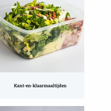
nt-
-
aarmaaltijden
Kant-en-klaarmaaltijden
ees