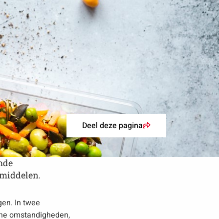
Deel deze pagina
mde
smiddelen.
en. In twee
che omstandigheden,