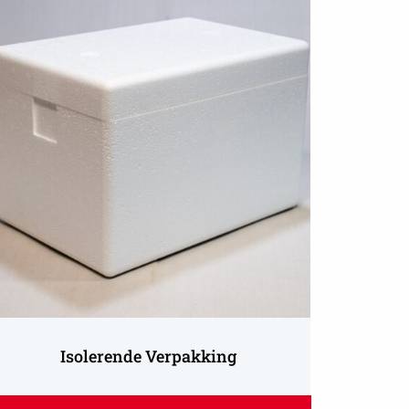
eer
er
olerende
rpakking
Isolerende Verpakking