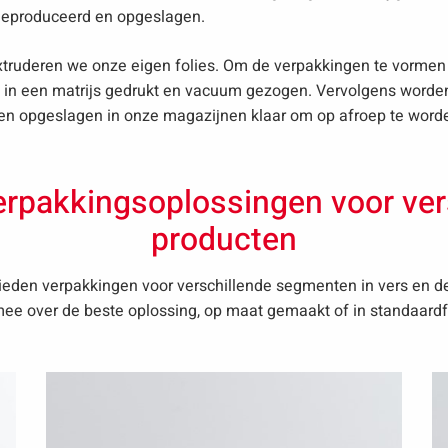
geproduceerd en opgeslagen.
xtruderen we onze eigen folies. Om de verpakkingen te vormen 
in een matrijs gedrukt en vacuum gezogen. Vervolgens worde
 en opgeslagen in onze magazijnen klaar om op afroep te word
rpakkingsoplossingen voor ve
producten
eden verpakkingen voor verschillende segmenten in vers en 
ee over de beste oplossing, op maat gemaakt of in standaard
Lees
L
meer
m
over
ov