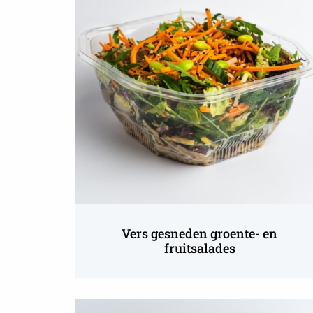
Vers
gesneden
groente-
en
fruitsalades
Vers gesneden groente- en
fruitsalades
Lees