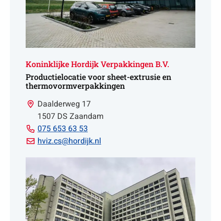
Koninklijke Hordijk Verpakkingen B.V.
Productielocatie voor sheet-extrusie en
thermovormverpakkingen
Daalderweg 17
1507 DS Zaandam
Bell
075 653 63 53
075
Email
hviz.cs@hordijk.nl
653
hviz.cs@hordijk.nl
63
53