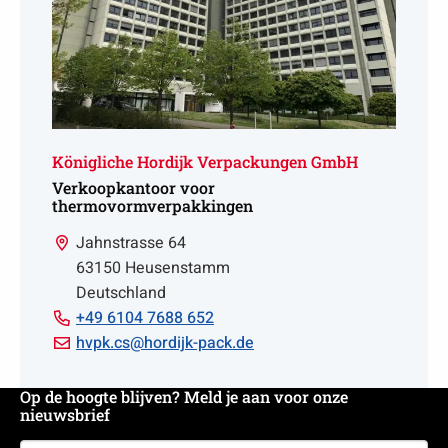
Königliche Hordijk Verpackungen GmbH
Verkoopkantoor voor
thermovormverpakkingen
Jahnstrasse 64
63150 Heusenstamm
Deutschland
Bell
+49 6104 7688 652
+49
Email
hvpk.cs@hordijk-pack.de
6104
hvpk.cs@hordijk-
7688
pack.de
Op de hoogte blijven? Meld je aan voor onze
nieuwsbrief
652