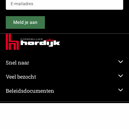
E-
mailadres
(Vereist)
Meld je aan
Snel naar
Veel bezocht
Beleidsdocumenten
KONINKLIJKE HORDIJK © 2024
Ga