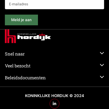
E-
mailadres
(Vereist)
Meld je aan
Snel naar
Veel bezocht
Beleidsdocumenten
KONINKLIJKE HORDIJK © 2024
Ga