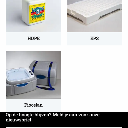
over
over
HDPE
EPS
HDPE
EPS
Lees
meer
over
Piocelan
Piocelan
Op de hoogte blijven? Meld je aan voor onze
nieuwsbrief