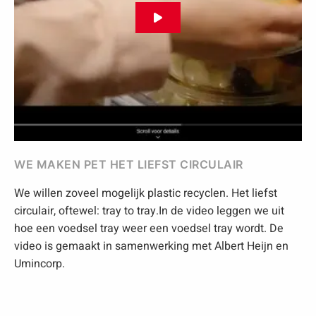
Speel
video
af
in
popup
WE MAKEN PET HET LIEFST CIRCULAIR
We willen zoveel mogelijk plastic recyclen. Het liefst
circulair, oftewel: tray to tray.In de video leggen we uit
hoe een voedsel tray weer een voedsel tray wordt. De
video is gemaakt in samenwerking met Albert Heijn en
Umincorp.