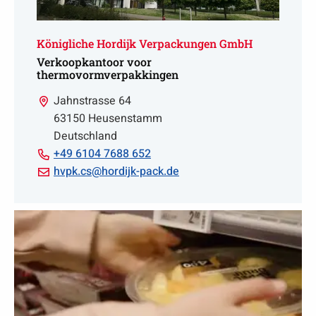
Königliche Hordijk Verpackungen GmbH
Verkoopkantoor voor
thermovormverpakkingen
Jahnstrasse 64
63150 Heusenstamm
Deutschland
Bell
+49 6104 7688 652
+49
Email
hvpk.cs@hordijk-pack.de
6104
hvpk.cs@hordijk-
7688
pack.de
652