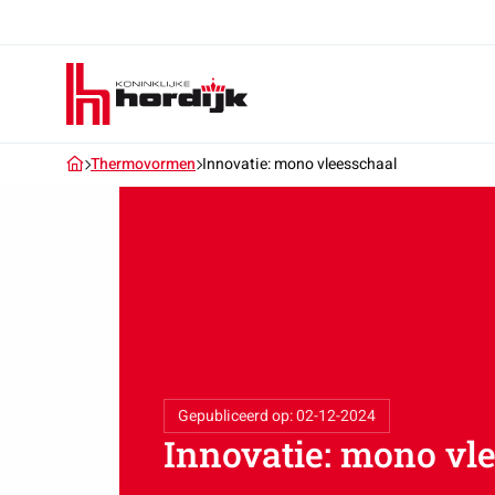
Koninklijke
Hordijk
Thermovormen
Innovatie: mono vleesschaal
Gepubliceerd op: 02-12-2024
Innovatie: mono vl