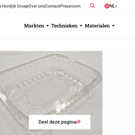
Zoeken
NL
e Hordijk Groep
Over ons
Contact
Pressroom
DE
EN
Markten
Technieken
Materialen
Deel deze pagina