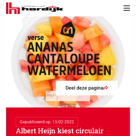
Koninklijke
Hordijk
Men
Deel deze pagina
Gepubliceerd op: 15-02-2022
Albert Heijn kiest circulair