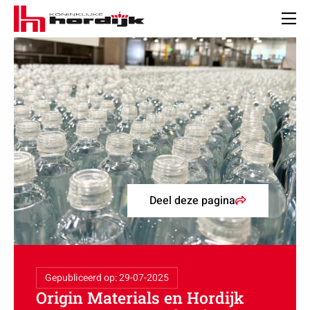
Koninklijke
Hordijk
Men
Deel deze pagina
Gepubliceerd op: 29-07-2025
Origin Materials en Hordijk