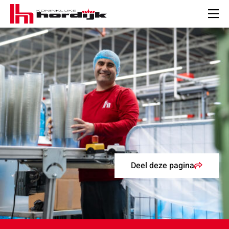
Koninklijke
Hordijk
Men
Deel deze pagina