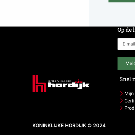
Op de 
E-
mailadr
(Vereist)
Meld
Snel 
Mijn
Cert
Prod
KONINKLIJKE HORDIJK © 2024