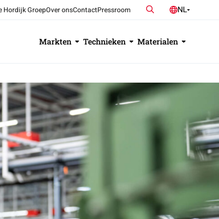
Zoeken
NL
e Hordijk Groep
Over ons
Contact
Pressroom
DE
EN
Markten
Technieken
Materialen