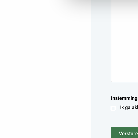
Instemming
Ik ga ak
Verstur