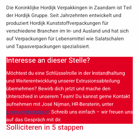
Die Koninklijke Hordijk Verpakkingen in Zaandam ist Teil
der Hordijk Gruppe. Seit Jahrzehnten entwickelt und
produziert Hordijk Kunststoffverpackungen für
verschiedene Branchen im In- und Ausland und hat sich
auf Verpackungen für Lebensmittel wie Salatschalen
und Tapasverpackungen spezialisiert.
Interesse an dieser Stelle?
Möchtest du eine Schlüsselrolle in der Instandhaltung
und Weiterentwicklung unserer Extrusionsabteilung
übernehmen? Bewirb dich jetzt und mache den
Unterschied in unserem Team! Du kannst gerne Kontakt
aufnehmen mit José Nijman, HR-Beraterin, unter
j.nijman@hordijk.nl
. Schreib uns einfach – wir freuen uns
auf das Gespräch mit dir.
Solliciteren in 5 stappen