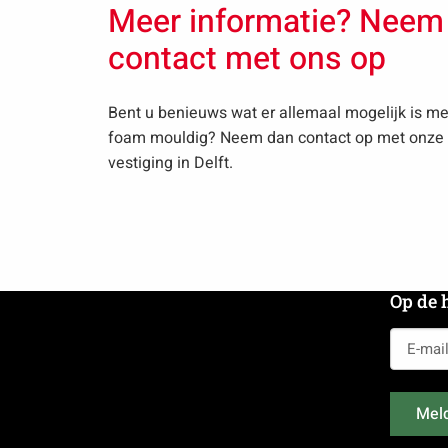
Meer informatie? Neem
contact met ons op
Bent u benieuws wat er allemaal mogelijk is me
foam mouldig? Neem dan contact op met onze
vestiging in Delft.
Op de 
E-
mailadr
(Vereist)
Meld