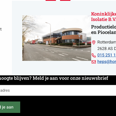
Koninklijk
Isolatie B.V
Productiel
t
en Piocela
Rotterda
2628 AS D
Bell
015 251 1
015
Email
heps@hord
251
heps@hord
11
hoogte blijven? Meld je aan voor onze nieuwsbrief
51
es
 je aan