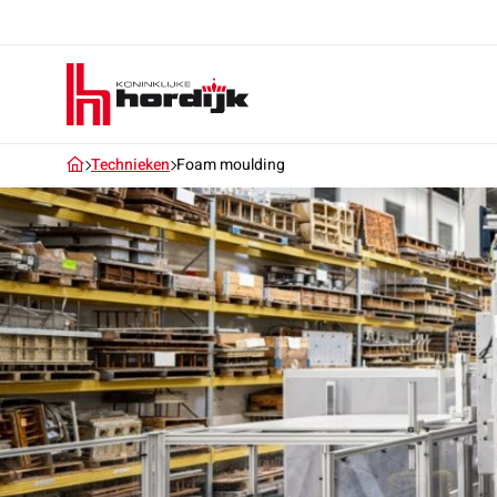
Koninklijke
Hordijk
Technieken
Foam moulding