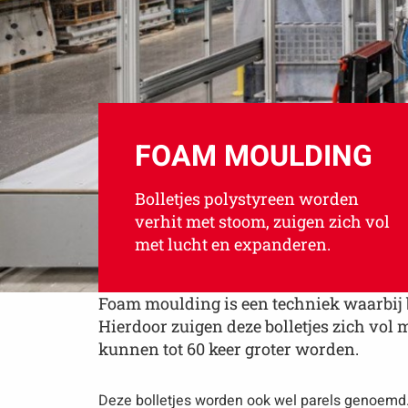
FOAM MOULDING
Bolletjes polystyreen worden
verhit met stoom, zuigen zich vol
met lucht en expanderen.
Foam moulding is een techniek waarbij b
Hierdoor zuigen deze bolletjes zich vol 
kunnen tot 60 keer groter worden.
Deze bolletjes worden ook wel parels genoemd.