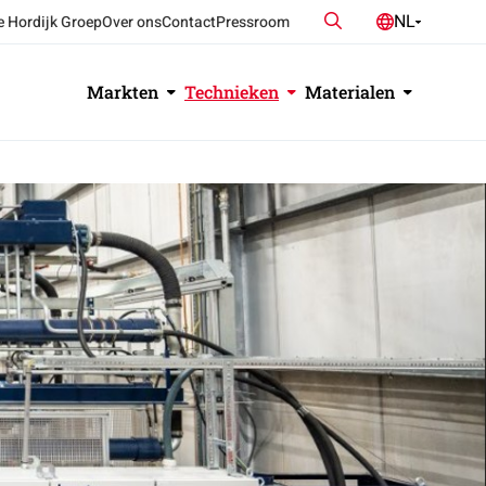
Zoeken
NL
e Hordijk Groep
Over ons
Contact
Pressroom
DE
EN
Markten
Technieken
Materialen