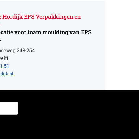
e Hordijk EPS Verpakkingen en
.
ocatie voor foam moulding van EPS
n
mseweg 248-254
elft
1 51
ijk.nl
ijk.nl