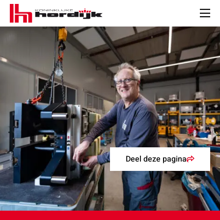
Koninklijke
Hordijk
Men
Deel deze pagina