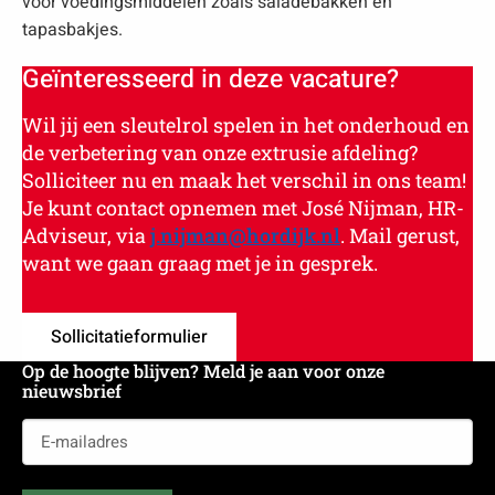
voor voedingsmiddelen zoals saladebakken en
tapasbakjes.
Geïnteresseerd in deze vacature?
Wil jij een sleutelrol spelen in het onderhoud en
de verbetering van onze extrusie afdeling?
Solliciteer nu en maak het verschil in ons team!
Je kunt contact opnemen met José Nijman, HR-
Adviseur, via
j.nijman@hordijk.nl
. Mail gerust,
want we gaan graag met je in gesprek.
Sollicitatieformulier
Op de hoogte blijven? Meld je aan voor onze
nieuwsbrief
E-
mailadres