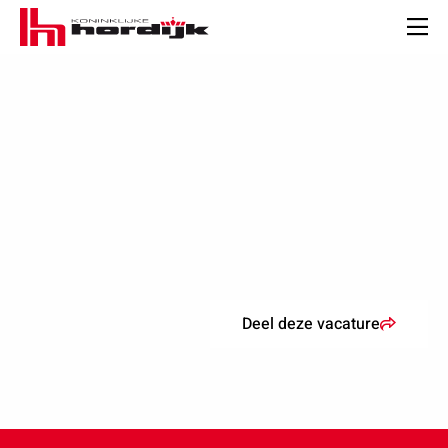
Koninklijke
Hordijk
Men
Deel deze vacature