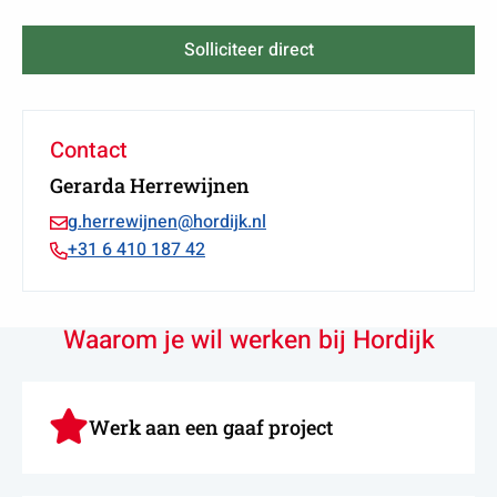
Solliciteer direct
Contact
Gerarda Herrewijnen
Stuur
g.herrewijnen@hordijk.nl
Bell
email
+31 6 410 187 42
Gerarda
naar
Herrewijnen
Gerarda
Herrewijnen
Waarom je wil werken bij Hordijk
Werk aan een gaaf project