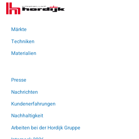
Koninklijke
Me
Hordijk
–
DE
Märkte
Techniken
Materialien
Presse
Nachrichten
Diese Seite teilen
Kundenerfahrungen
Nachhaltigkeit
Arbeiten bei der Hordijk Gruppe