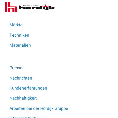
Koninklijke
Me
Hordijk
–
DE
Märkte
Techniken
Materialien
Presse
Diese Seite teilen
Nachrichten
Kundenerfahrungen
Nachhaltigkeit
Published on: 21-10-2024
Arbeiten bei der Hordijk Gruppe
Hordijk startet Produktion von