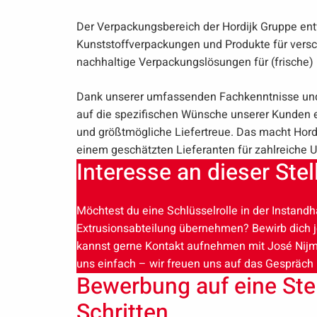
Der Verpackungsbereich der Hordijk Gruppe entw
Kunststoffverpackungen und Produkte für versc
nachhaltige Verpackungslösungen für (frische) L
Dank unserer umfassenden Fachkenntnisse und l
auf die spezifischen Wünsche unserer Kunden ei
und größtmögliche Liefertreue. Das macht Hordi
einem geschätzten Lieferanten für zahlreiche 
Interesse an dieser Stel
Möchtest du eine Schlüsselrolle in der Instand
Extrusionsabteilung übernehmen? Bewirb dich 
kannst gerne Kontakt aufnehmen mit José Nijma
uns einfach – wir freuen uns auf das Gespräch m
Bewerbung auf eine Stel
Schritten