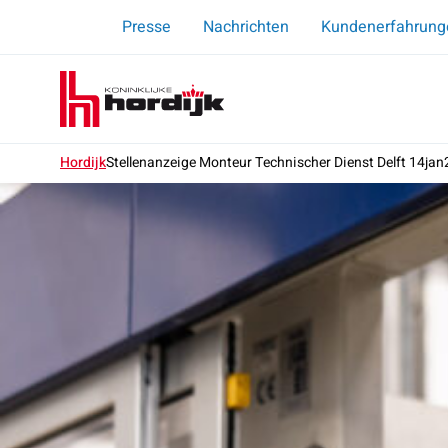
Presse
Nachrichten
Kundenerfahrung
Koninklijke
Menu
Hordijk
–
DE
Hordijk
Stellenanzeige Monteur Technischer Dienst Delft 14ja