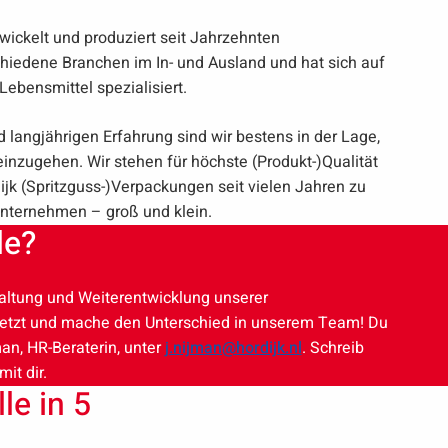
ickelt und produziert seit Jahrzehnten
hiedene Branchen im In- und Ausland und hat sich auf
ebensmittel spezialisiert.
angjährigen Erfahrung sind wir bestens in der Lage,
nzugehen. Wir stehen für höchste (Produkt-)Qualität
jk (Spritzguss-)Verpackungen seit vielen Jahren zu
Unternehmen – groß und klein.
le?
haltung und Weiterentwicklung unserer
jetzt und mache den Unterschied in unserem Team! Du
n, HR-Beraterin, unter
j.nijman@hordijk.nl
. Schreib
it dir.
le in 5