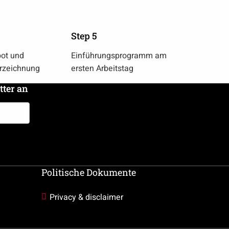
Step 5
bot und
Einführungsprogramm am
erzeichnung
ersten Arbeitstag
tter an
Politische Dokumente
Privacy & disclaimer