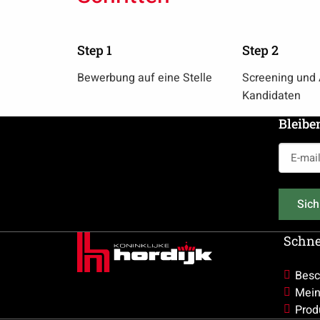
Step 1
Step 2
Bewerbung auf eine Stelle
Screening und
Kandidaten
Bleibe
E-
mailadr
(erforderl
Sich
Schne
Besc
Mein
Prod