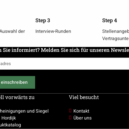
Step 3
Step 4
 Auswahl der
Interview-Runden
Stellenange
Vertragsunt
n Sie informiert? Melden Sie sich für unseren Newsle
es
ich)
 einschreiben
ll vorwärts zu
Viel besucht
heinigungen und Siegel
Kontakt
 Hordijk
Über uns
uktkatalog