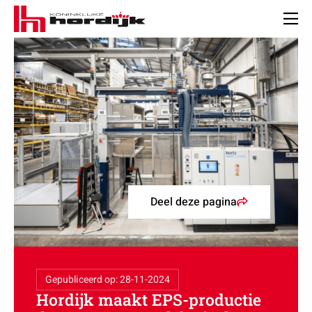
Koninklijke
Hordijk
Men
Deel deze pagina
Gepubliceerd op: 28-11-2024
Hordijk maakt EPS-productie