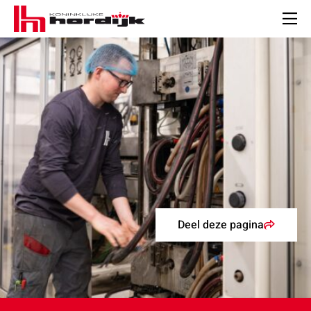
Koninklijke
Hordijk
Men
Deel deze pagina