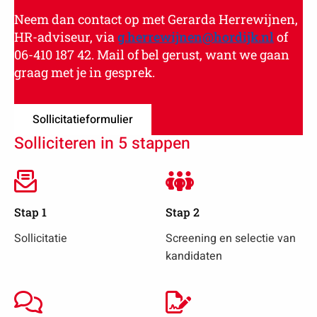
Neem dan contact op met Gerarda Herrewijnen,
HR-adviseur, via
g.herrewijnen@hordijk.nl
of
06-410 187 42. Mail of bel gerust, want we gaan
graag met je in gesprek.
Sollicitatieformulier
Solliciteren in 5 stappen
Stap 1
Stap 2
Sollicitatie
Screening en selectie van
kandidaten